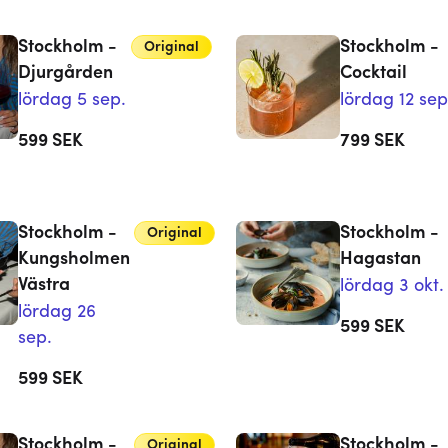
Stockholm -
Stockholm -
Original
Djurgården
Cocktail
lördag 5 sep.
lördag 12 sep
599
SEK
799
SEK
Stockholm -
Stockholm -
Original
Kungsholmen
Hagastan
Västra
lördag 3 okt.
lördag 26
599
SEK
sep.
599
SEK
Stockholm -
Stockholm -
Original