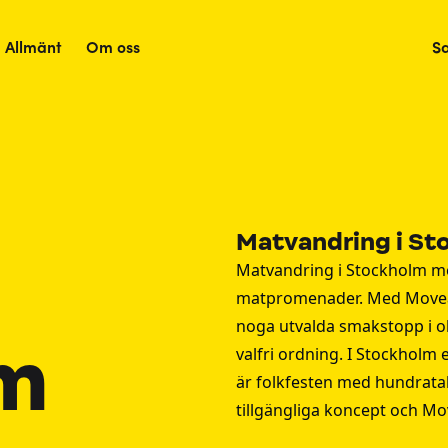
Allmänt
Om oss
S
Matvandring i St
Matvandring i Stockholm med
matpromenader. Med Moveat
noga utvalda smakstopp i oli
m
valfri ordning. I Stockholm 
är folkfesten med hundratal
tillgängliga koncept och Mo