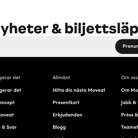
yheter & biljettslä
Prenu
gerar det
Allmänt
Om oss
gerar det
Hitta din nästa Moveat
Om Mo
oncept
Presentkort
Jobb & 
Moveat
Erbjudanden
Press 
 & Svar
Blogg
Teame