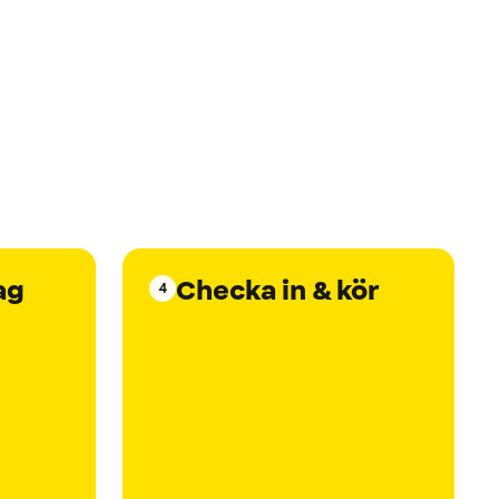
ag
Checka in & kör
4