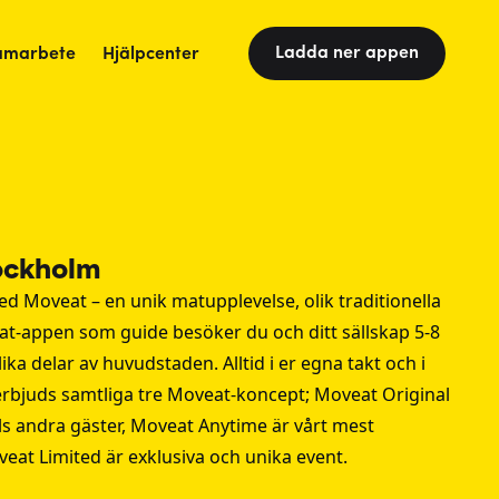
Ladda ner appen
amarbete
Hjälpcenter
ockholm
 Moveat – en unik matupplevelse, olik traditionella
-appen som guide besöker du och ditt sällskap 5-8
ka delar av huvudstaden. Alltid i er egna takt och i
erbjuds samtliga tre
Moveat-koncept
; Moveat Original
s andra gäster, Moveat Anytime är vårt mest
veat Limited är exklusiva och unika event.