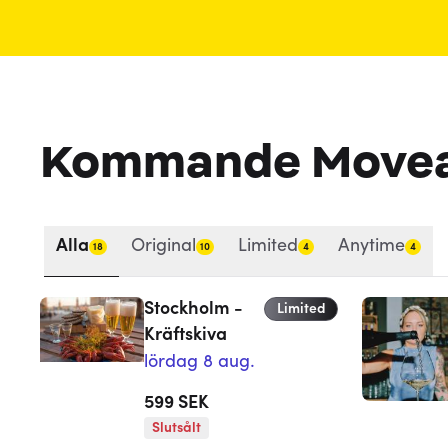
Kommande Move
Alla
Original
Limited
Anytime
18
10
4
4
Stockholm -
Limited
Kräftskiva
lördag 8 aug.
599
SEK
Slutsålt