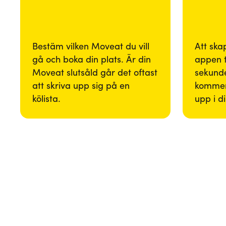
Bestäm vilken Moveat du vill
Att ska
gå och boka din plats. Är din
appen 
Moveat slutsåld går det oftast
sekunde
att skriva upp sig på en
kommer
kölista.
upp i d