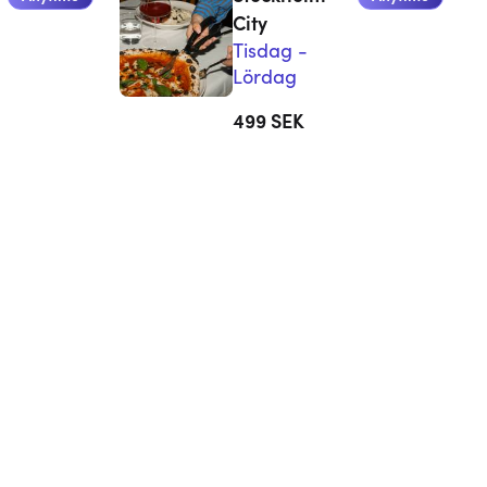
City
Tisdag -
Lördag
499
SEK