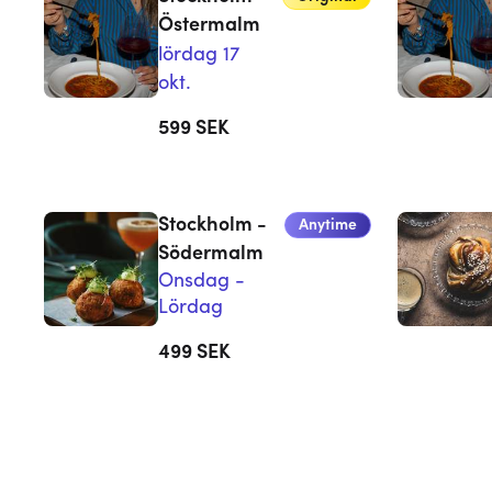
Östermalm
lördag 17
okt.
599
SEK
Stockholm -
Anytime
Södermalm
Onsdag -
Lördag
499
SEK