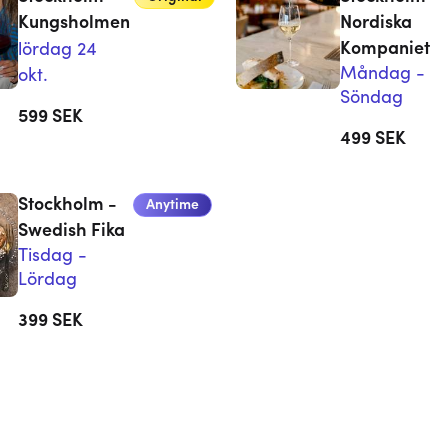
Kungsholmen
Nordiska
Kompaniet
lördag 24
Måndag -
okt.
Söndag
599
SEK
499
SEK
Stockholm -
Anytime
Swedish Fika
Tisdag -
Lördag
399
SEK