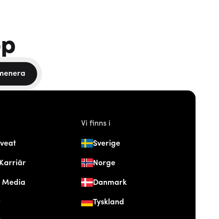
pp
menera
Vi finns i
veat
Sverige
Karriär
Norge
& Media
Danmark
t
Tyskland