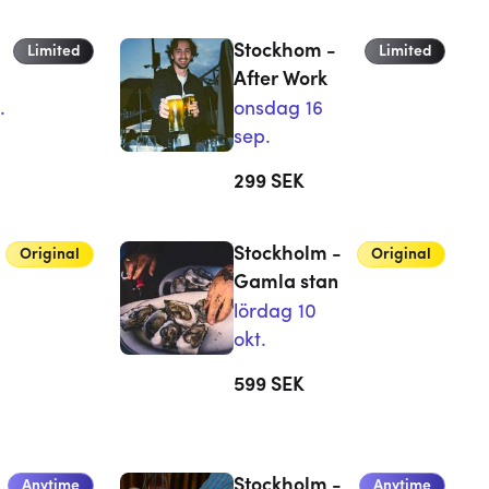
Stockhom -
Limited
Limited
After Work
.
onsdag 16
sep.
299
SEK
Stockholm -
Original
Original
Gamla stan
lördag 10
okt.
599
SEK
Stockholm -
Anytime
Anytime