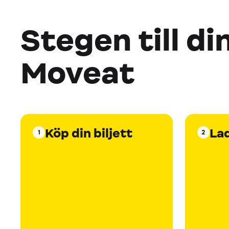
Stegen till di
Moveat
Köp din biljett
La
1
2