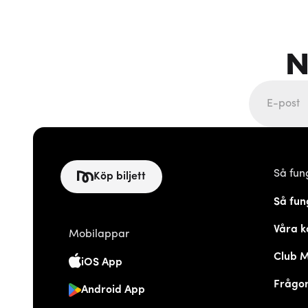
N
Så fun
Köp biljett
Så fun
Våra k
Mobilappar
Club 
iOS App
Frågor
Android App