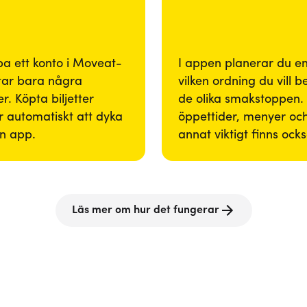
pa ett konto i Moveat-
I appen planerar du enk
tar bara några
vilken ordning du vill 
r. Köpta biljetter
de olika smakstoppen. 
 automatiskt att dyka
öppettider, menyer och
in app.
annat viktigt finns ock
Läs mer om hur det fungerar