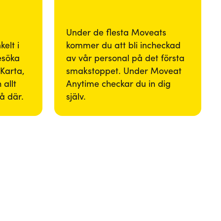
Under de flesta Moveats
elt i
kommer du att bli incheckad
besöka
av vår personal på det första
Karta,
smakstoppet. Under Moveat
 allt
Anytime checkar du in dig
så där.
själv.