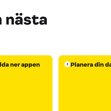
n nästa
dda ner appen
Planera din d
3