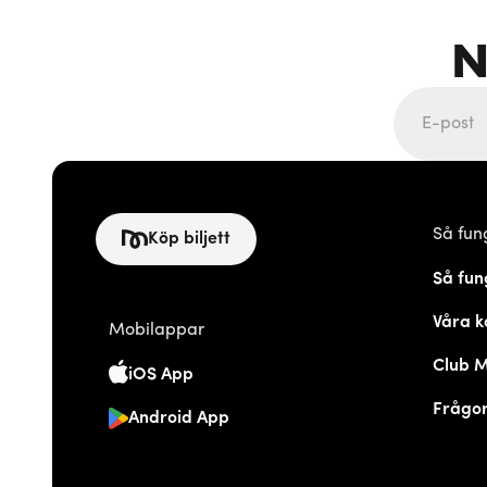
N
Så fun
Köp biljett
Så fun
Våra k
Mobilappar
Club 
iOS App
Frågor
Android App