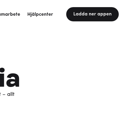
Ladda ner appen
amarbete
Hjälpcenter
ia
 – allt