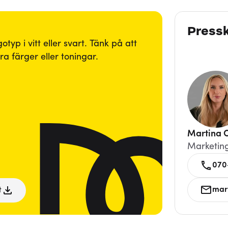
Press
yp i vitt eller svart. Tänk på att
a färger eller toningar.
Martina 
Marketin
070
mar
t