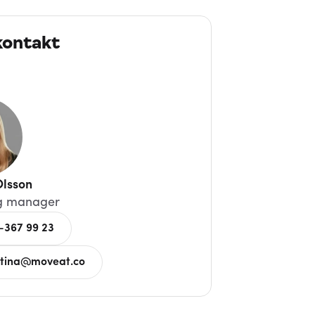
kontakt
Olsson
g manager
-367 99 23
tina@moveat.co