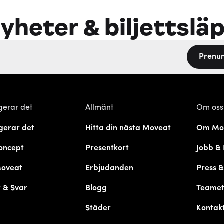
yheter & biljettslä
Prenu
gerar det
Allmänt
Om oss
gerar det
Hitta din nästa Moveat
Om Mo
oncept
Presentkort
Jobb & 
Moveat
Erbjudanden
Press 
 & Svar
Blogg
Teame
Städer
Kontak