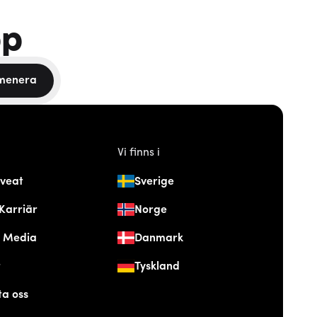
pp
menera
Vi finns i
veat
Sverige
Karriär
Norge
& Media
Danmark
t
Tyskland
ta oss