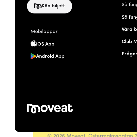
Så fun
Köp biljett
Så fun
Våra k
Mobilappar
Club 
iOS App
Frågor
Android App
© 2026 Moveat. Östermalmsgatan 26