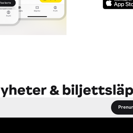
yheter & biljettslä
Prenu