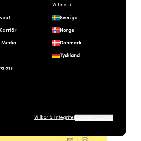
Vi finns i
veat
Sverige
Karriär
Norge
& Media
Danmark
t
Tyskland
ta oss
Villkor & Integritet
Hantera Cookies