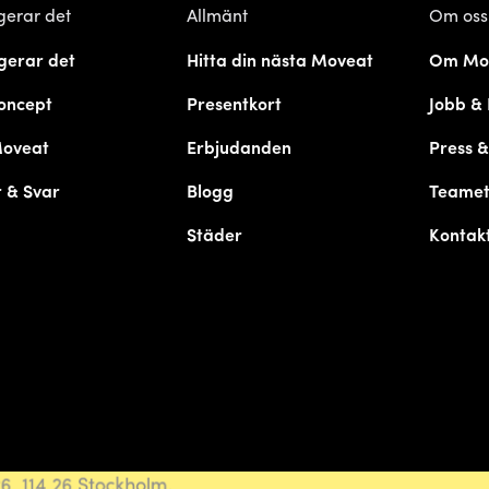
gerar det
Allmänt
Om oss
gerar det
Hitta din nästa Moveat
Om Mo
oncept
Presentkort
Jobb & 
Moveat
Erbjudanden
Press 
 & Svar
Blogg
Teame
Städer
Kontak
, 114 26 Stockholm.