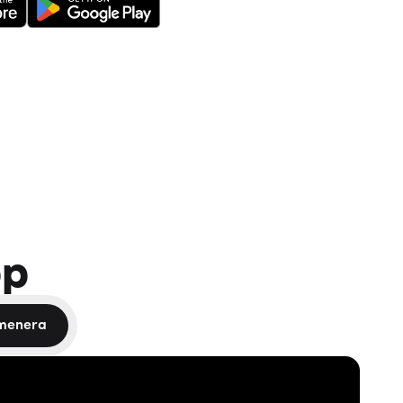
pp
menera