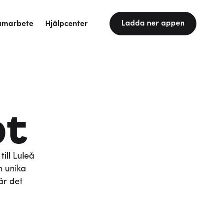
Ladda ner appen
amarbete
Hjälpcenter
pt
ill Luleå
h unika
är det