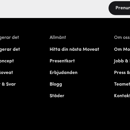
Prenu
gerar det
Allmänt
Om oss
gerar det
Hitta din nästa Moveat
Om Mo
oncept
Presentkort
Jobb & 
Moveat
Erbjudanden
Press 
 & Svar
Blogg
Teame
Städer
Kontak