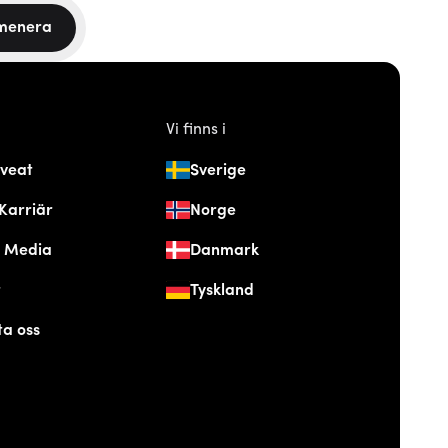
menera
Vi finns i
veat
Sverige
Karriär
Norge
& Media
Danmark
t
Tyskland
ta oss