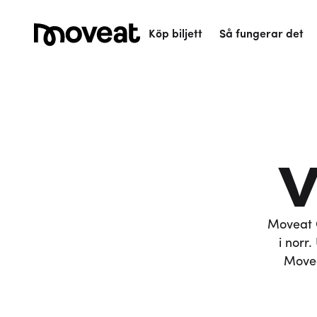
Köp biljett
Så fungerar det
V
Moveat O
i norr
Movea