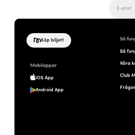
Så fun
Köp biljett
Så fun
Våra k
Mobilappar
Club 
iOS App
Frågor
Android App