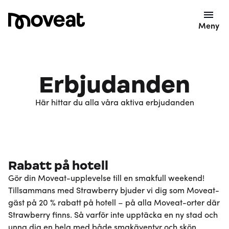
Meny
Erbjudanden
Här hittar du alla våra aktiva erbjudanden
20% rabatt
på hotellövernattning
Rabatt på hotell
Gör din Moveat-upplevelse till en smakfull weekend!
Tillsammans med Strawberry bjuder vi dig som Moveat-
gäst på 20 % rabatt på hotell – på alla Moveat-orter där
Strawberry finns. Så varför inte upptäcka en ny stad och
unna dig en helg med både smakäventyr och skön