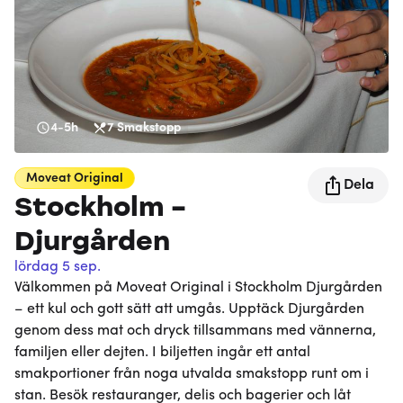
4-5h
7
Smakstopp
Moveat
Original
Dela
Stockholm -
Djurgården
lördag 5 sep.
Välkommen på Moveat Original i Stockholm Djurgården
– ett kul och gott sätt att umgås. Upptäck Djurgården
genom dess mat och dryck tillsammans med vännerna,
familjen eller dejten. I biljetten ingår ett antal
smakportioner från noga utvalda smakstopp runt om i
stan. Besök restauranger, delis och bagerier och låt