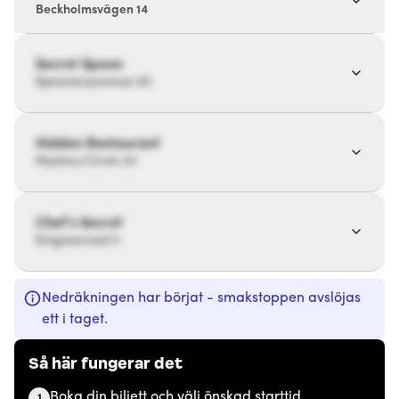
Beckholmsvägen 14
Secret Spoon
Spoonaryavenue 20
Hidden Restaurant
Mystery Circle 34
Chef’s Secret
Enigmaroad 11
Nedräkningen har börjat - smakstoppen avslöjas
ett i taget.
Så här fungerar det
Boka din biljett och välj önskad starttid.
1