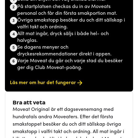
På startplatsen checkas du in av Moveats
2
personal och får din första smakportion mat.
Övriga smakstopp besöker du och ditt sällskap i
3
valfri takt och ordning.
Allt mat ingår, dryck säljs i både hel- och
4
halvglas.
Se dagens menyer och
5
dryckesrekommendationer direkt i appen.
Varje Moveat du går och varje stad du besöker
6
ger dig Club Moveat-poäng.
Läs mer om hur det fungerar
Bra att veta
Moveat Original är ett dagsevenemang med
hundratals andra Moveaters. Efter det första
smakstoppet besöker du och ditt sällskap övriga
smakstopp i valfri takt och ordning. All mat ingår i