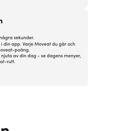
n
 några sekunder.
 i din app. Varje Moveat du går och
 Moveat-poäng.
t njuta av din dag - se dagens menyer,
t-rutt.
pp