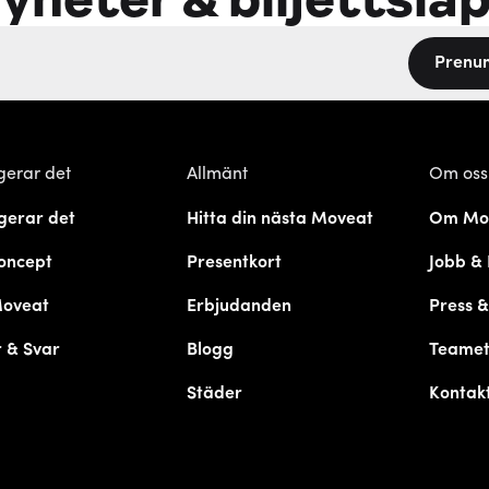
Prenu
gerar det
Allmänt
Om oss
gerar det
Hitta din nästa Moveat
Om Mo
oncept
Presentkort
Jobb & 
Moveat
Erbjudanden
Press 
 & Svar
Blogg
Teame
Städer
Kontak