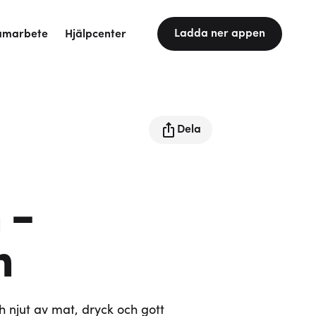
Ladda ner appen
amarbete
Hjälpcenter
Dela
 -
m
njut av mat, dryck och gott