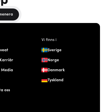
menera
Vi finns i
veat
Sverige
Karriär
Norge
& Media
Danmark
t
Tyskland
ta oss