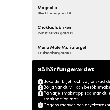
Magnolia
Blecktornsgränd 9
Chokladfabriken
Renstiernas gata 12
Meno Male Mariatorget
Krukmakargatan 1
Så här fungerar det
Boka din biljett och välj önskad d
1
Börja var du vill och besök smaks
2
På varje smakstopp scannar du 
3
smakportion mat.
Dagens menyer och dryckesrekom
4