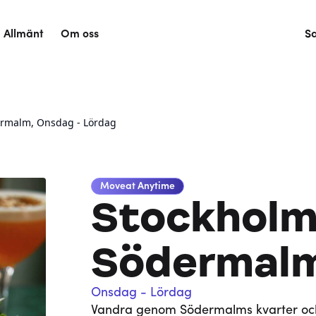
Allmänt
Om oss
S
ermalm, Onsdag - Lördag
Moveat
Anytime
Stockholm
Södermal
Onsdag - Lördag
Vandra genom Södermalms kvarter och 