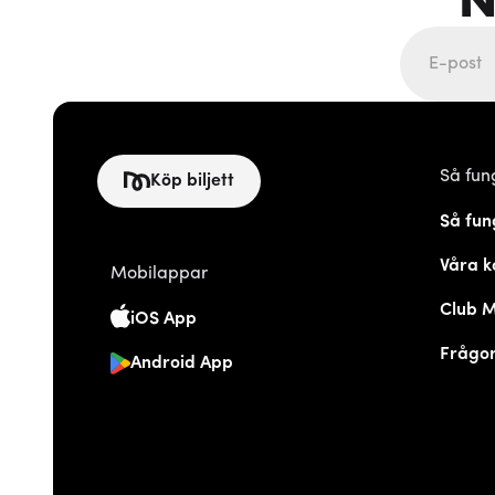
Så fun
Köp biljett
Så fun
Våra k
Mobilappar
Club 
iOS App
Frågor
Android App