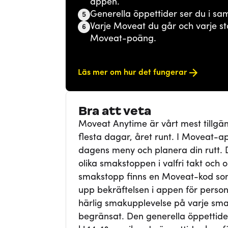
appen.
Generella öppettider ser du i sa
5
Varje Moveat du går och varje st
6
Moveat-poäng.
Läs mer om hur det fungerar
Bra att veta
Moveat Anytime är vårt mest tillgä
flesta dagar, året runt. I Moveat-app
dagens meny och planera din rutt. Du 
olika smakstoppen i valfri takt och 
smakstopp finns en Moveat-kod som
upp bekräftelsen i appen för person
härlig smakupplevelse på varje sma
begränsat. Den generella öppettid