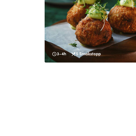
3-4h
5
Smakstopp