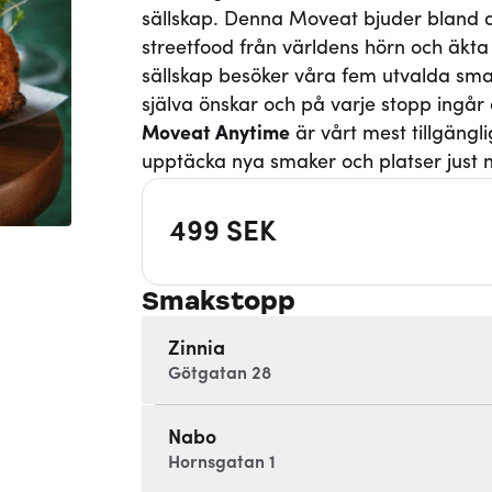
sällskap. Denna Moveat bjuder bland a
streetfood från världens hörn och äkta 
sällskap besöker våra fem utvalda smak
själva önskar och på varje stopp ingå
Moveat
Anytime
är vårt mest tillgängli
upptäcka nya smaker och platser just n
499
SEK
Smakstopp
Zinnia
Götgatan 28
Nabo
Hornsgatan 1