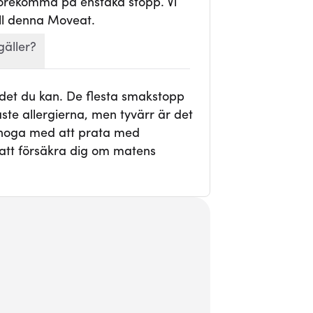
 förekomma på enstaka stopp. Vi
ll denna Moveat.
gäller?
 det du kan. De flesta smakstopp
te allergierna, men tyvärr är det
r noga med att prata med
att försäkra dig om matens