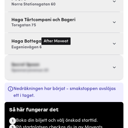
Norra Stationsgatan 60
Haga Tårtcompani och Bageri
Torsgatan 75
After Moveat
Haga Bottega
Eugeniavägen 6
Secret Spoon
Spoonaryavenue 20
Nedräkningen har börjat - smakstoppen avslöjas
ett i taget.
Så här fungerar det
Boka din biljett och välj önskad starttid.
1
På startplatsen checkas du in av Moveats
2