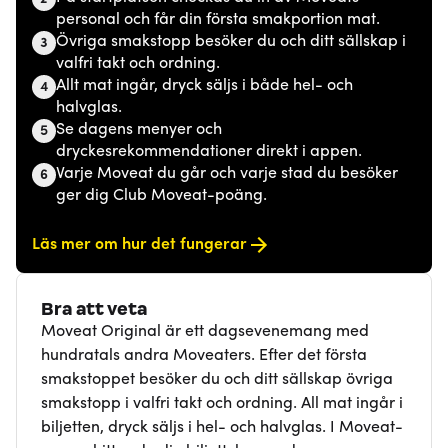
personal och får din första smakportion mat.
Övriga smakstopp besöker du och ditt sällskap i
3
valfri takt och ordning.
Allt mat ingår, dryck säljs i både hel- och
4
halvglas.
Se dagens menyer och
5
dryckesrekommendationer direkt i appen.
Varje Moveat du går och varje stad du besöker
6
ger dig Club Moveat-poäng.
Läs mer om hur det fungerar
Bra att veta
Moveat Original är ett dagsevenemang med
hundratals andra Moveaters. Efter det första
smakstoppet besöker du och ditt sällskap övriga
smakstopp i valfri takt och ordning. All mat ingår i
biljetten, dryck säljs i hel- och halvglas. I Moveat-