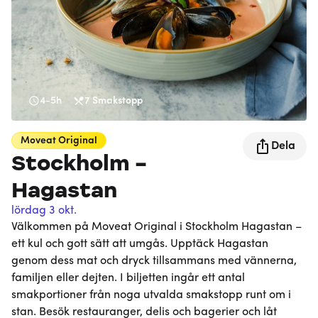
4-5h
7
Smakstopp
Moveat
Original
Dela
Stockholm -
Hagastan
lördag 3 okt.
Välkommen på Moveat Original i Stockholm Hagastan –
ett kul och gott sätt att umgås. Upptäck Hagastan
genom dess mat och dryck tillsammans med vännerna,
familjen eller dejten. I biljetten ingår ett antal
smakportioner från noga utvalda smakstopp runt om i
stan. Besök restauranger, delis och bagerier och låt