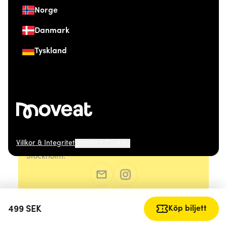
Norge
Danmark
Tyskland
Villkor & Integritet
Hantera Cookies
© 2026 Moveat. Östermalmsgatan 26, 114 26
Stockholm.
499
SEK
Köp biljett