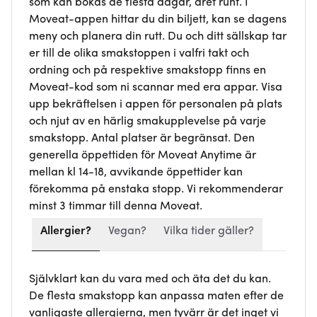
som kan bokas de flesta dagar, året runt. I
Moveat-appen hittar du din biljett, kan se dagens
meny och planera din rutt. Du och ditt sällskap tar
er till de olika smakstoppen i valfri takt och
ordning och på respektive smakstopp finns en
Moveat-kod som ni scannar med era appar. Visa
upp bekräftelsen i appen för personalen på plats
och njut av en härlig smakupplevelse på varje
smakstopp. Antal platser är begränsat. Den
generella öppettiden för Moveat Anytime är
mellan kl 14-18, avvikande öppettider kan
förekomma på enstaka stopp. Vi rekommenderar
minst 3 timmar till denna Moveat.
Allergier?
Vegan?
Vilka tider gäller?
Självklart kan du vara med och äta det du kan.
De flesta smakstopp kan anpassa maten efter de
vanligaste allergierna, men tyvärr är det inget vi