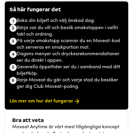
Så här fungerar det
Boka din biljett och välj önskad dag.
1
Börja var du vill och besök smakstoppen i valfri
2
takt och ordning.
På varje smakstopp scannar du en Moveat-kod
3
och serveras en smakportion mat.
Dagens menyer och dryckesrekommendationer
4
ser du direkt i appen.
Generella öppettider ser du i samband med ditt
5
biljettköp.
Varje Moveat du går och varje stad du besöker
6
ger dig Club Moveat-poäng.
Läs mer om hur det fungerar
Bra att veta
Moveat Anytime är vårt mest tillgängliga koncept