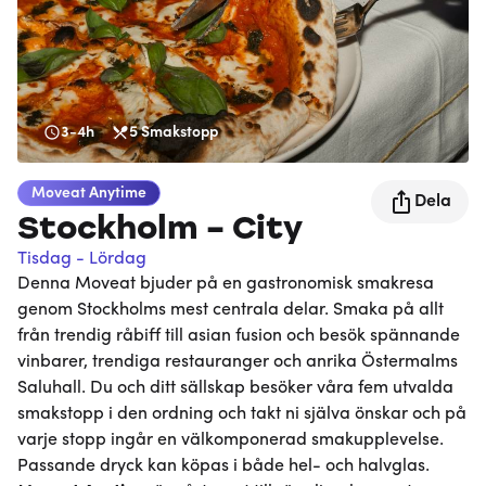
3-4h
5
Smakstopp
Moveat
Anytime
Dela
Stockholm - City
Tisdag - Lördag
Denna Moveat bjuder på en gastronomisk smakresa
genom Stockholms mest centrala delar. Smaka på allt
från trendig råbiff till asian fusion och besök spännande
vinbarer, trendiga restauranger och anrika Östermalms
Saluhall. Du och ditt sällskap besöker våra fem utvalda
smakstopp i den ordning och takt ni själva önskar och på
varje stopp ingår en välkomponerad smakupplevelse.
Passande dryck kan köpas i både hel- och halvglas.