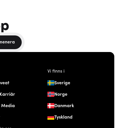
pp
menera
Vi finns i
veat
Sverige
Karriär
Norge
& Media
Danmark
t
Tyskland