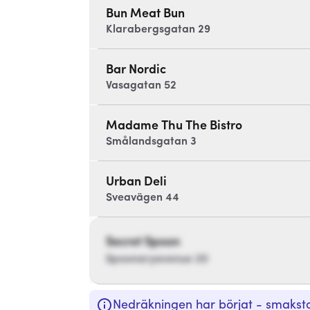
Bun Meat Bun
Klarabergsgatan 29
Bar Nordic
Vasagatan 52
Madame Thu The Bistro
Smålandsgatan 3
Urban Deli
Sveavägen 44
Secret Spoon
Spoonaryavenue 20
Nedräkningen har börjat - smakstop