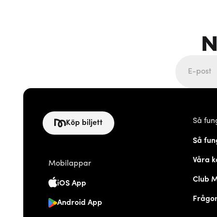
N
Så fun
Köp biljett
Så fun
Våra k
Mobilappar
Club 
iOS App
Frågor
Android App