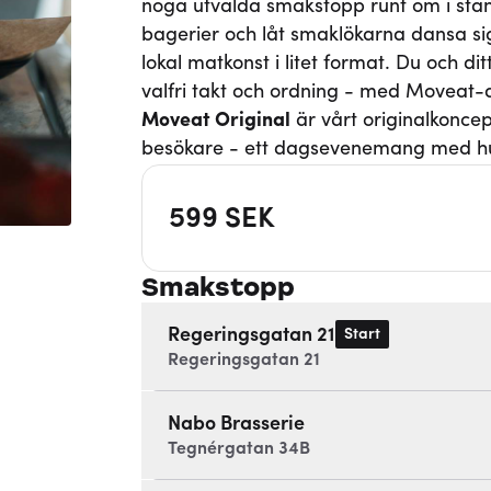
noga utvalda smakstopp runt om i stan
bagerier och låt smaklökarna dansa si
lokal matkonst i litet format. Du och d
valfri takt och ordning - med Moveat
Moveat
Original
är vårt originalkonce
besökare - ett dagsevenemang med hu
599
SEK
Smakstopp
Regeringsgatan 21
Start
Regeringsgatan 21
Nabo Brasserie
Tegnérgatan 34B