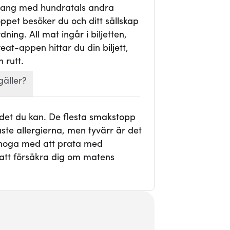
mang med hundratals andra
ppet besöker du och ditt sällskap
ning. All mat ingår i biljetten,
veat-appen hittar du din biljett,
 rutt.
gäller?
 det du kan. De flesta smakstopp
te allergierna, men tyvärr är det
r noga med att prata med
att försäkra dig om matens