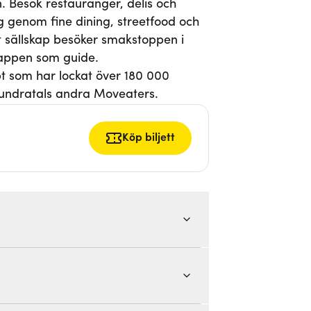
. Besök restauranger, delis och
g genom fine dining, streetfood och
itt sällskap besöker smakstoppen i
-appen som guide.
pt som har lockat över 180 000
ndratals andra Moveaters.
Köp biljett