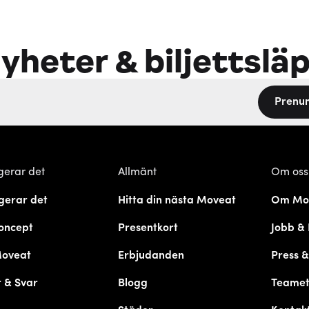
yheter & biljettslä
Prenu
gerar det
Allmänt
Om oss
gerar det
Hitta din nästa Moveat
Om Mo
oncept
Presentkort
Jobb & 
Moveat
Erbjudanden
Press 
 & Svar
Blogg
Teame