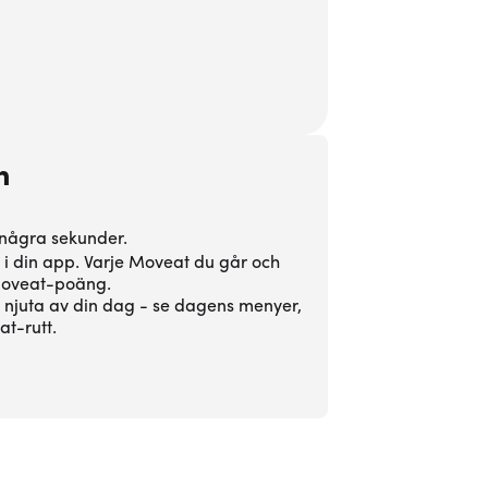
n
 några sekunder.
 i din app. Varje Moveat du går och
 Moveat-poäng.
t njuta av din dag - se dagens menyer,
t-rutt.