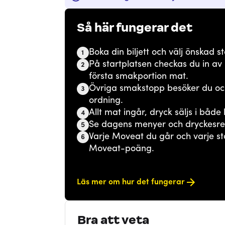
Så här fungerar det
Boka din biljett och välj önskad st
1
På startplatsen checkas du in av
2
första smakportion mat.
Övriga smakstopp besöker du och d
3
ordning.
Allt mat ingår, dryck säljs i både
4
Se dagens menyer och dryckesre
5
Varje Moveat du går och varje st
6
Moveat-poäng.
Läs mer om hur det fungerar
Bra att veta