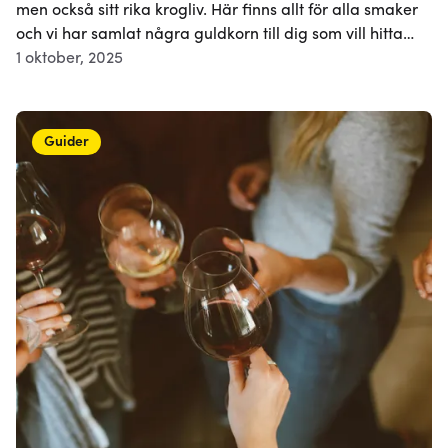
men också sitt rika krogliv. Här finns allt för alla smaker
och vi har samlat några guldkorn till dig som vill hitta
rätt restaurang för ditt tillfälle i Uppsala.
1 oktober, 2025
Guider