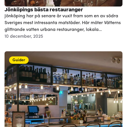
Jönköpings bästa restauranger
Jönköping har på senare år vuxit fram som en av södra
Sveriges mest intressanta matstäder. Här möter Vätterns
glittrande vatten urbana restauranger, lokala
producenter och kreativa kockar med passion för
10 december, 2025
råvaran. Stadens restaurangscen rymmer allt från
stjärnklassade gastronomiska upplevelser till charmiga
bistros, livliga barer och avslappnade sjönära pärlor.
Guider
Här är en guide till några av de bästa ställena att äta,
dricka och njuta på i Jönköping.