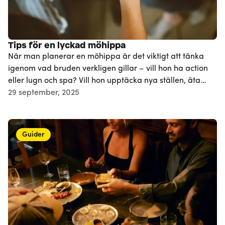
Tips för en lyckad möhippa
När man planerar en möhippa är det viktigt att tänka
igenom vad bruden verkligen gillar – vill hon ha action
eller lugn och spa? Vill hon upptäcka nya ställen, äta
gott, dansa eller helt enkelt bara umgås? Här följer idéer
29 september, 2025
på aktiviteter samt allmänna tips och knep för att göra
dagen minnesvärd. ✨
Guider