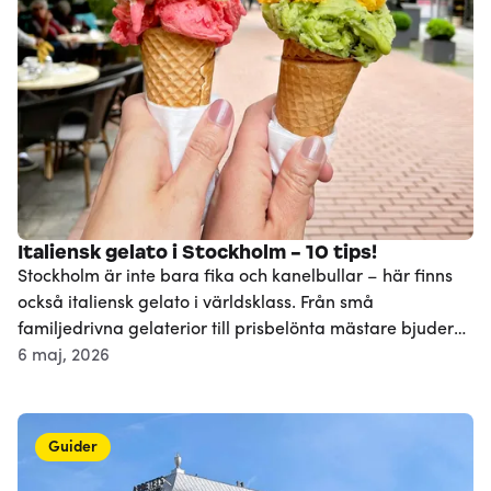
Italiensk gelato i Stockholm - 10 tips!
Stockholm är inte bara fika och kanelbullar – här finns
också italiensk gelato i världsklass. Från små
familjedrivna gelaterior till prisbelönta mästare bjuder
Stockholm på krämiga kulor, sorbetdrömmar och
6 maj, 2026
oväntade smakkombinationer. Här guidar vi dig till tio av
huvudstadens bästa ställen för italiensk gelato –
perfekta stopp under en solig dag eller när du helt enkelt
Guider
vill unna dig något riktigt gott.