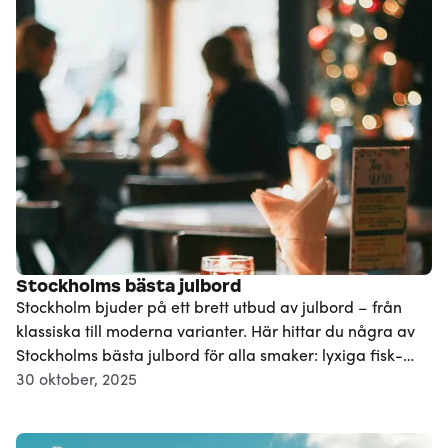
Stockholms bästa julbord
Stockholm bjuder på ett brett utbud av julbord – från
klassiska till moderna varianter. Här hittar du några av
Stockholms bästa julbord för alla smaker: lyxiga fisk-
och skaldjursmenyer, alternativ för vegetarianer samt
30 oktober, 2025
restauranger som serverar traditionella rätter som sill,
köttbullar och Janssons frestelse. För dig som vill prova