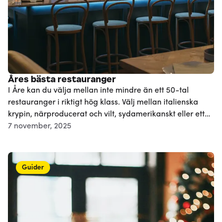
Åres bästa restauranger
I Åre kan du välja mellan inte mindre än ett 50-tal
restauranger i riktigt hög klass. Välj mellan italienska
krypin, närproducerat och vilt, sydamerikanskt eller ett
av alla mysiga caféer. Utbudet är med andra ord stor
7 november, 2025
och brett och här finns något för alla sällskap och
smaker. Åre är välbesökt året runt tack vare sitt stora
liftsystem men även tillgången till vandrings- och
Guider
cykelleder som lockar besökare även under vår, sommar
och höst. I det mysiga bycentret trängs restauranger och
barer med sport- och friluftsbutiker. Här är guiden till
Åres bästa restauranger i både by och backe.