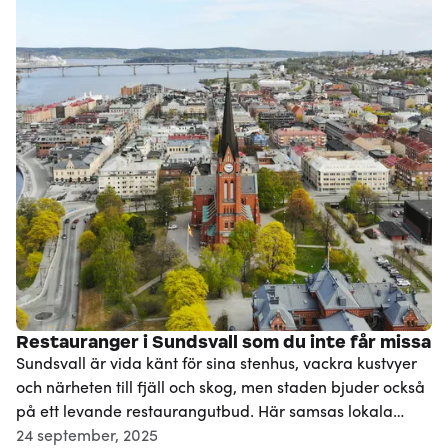
Restauranger i Sundsvall som du inte får missa
Sundsvall är vida känt för sina stenhus, vackra kustvyer
och närheten till fjäll och skog, men staden bjuder också
på ett levande restaurangutbud. Här samsas lokala
delikatesser med internationella smaker, mysiga caféer
24 september, 2025