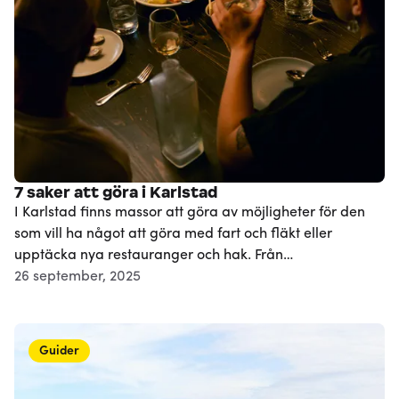
7 saker att göra i Karlstad
I Karlstad finns massor att göra av möjligheter för den
som vill ha något att göra med fart och fläkt eller
upptäcka nya restauranger och hak. Från
höghöjdsbanor vid Vänerns strand till romantisk middag
26 september, 2025
vid Klarälven – här är tips på saker att göra i Karlstad för
alla smaker.
Guider