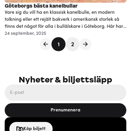
Göteborgs bästa kanelbullar
Vare sig du vill ha en klassisk kanelbulle, en modern
tolkning eller ett rejält bakverk i amerikansk storlek så
finns det något för alla i bullälskare i Göteborg. Här har
vi listat sju ställen i Göteborg där kanelbullen är värd ett
24 september, 2025
stopp – perfekt för en fikasugen lokalbo eller nyfiken
1
2
besökare.
Nyheter & biljettsläpp
Prenumenera
Köp biljett