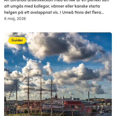
Att avrunda arbetsveckan med en AW är ett perfekt sätt
att umgås med kollegor, vänner eller kanske starta
helgen på ett avslappnat vis. I Umeå finns det flera
trevliga ställen som erbjuder olika typer av after
6 maj, 2026
workupplevelser - från bubbel och livemusik till pubquiz
och shuffleboard. Här är fem tips på var du kan få en
lyckad AW i stan.
Guider