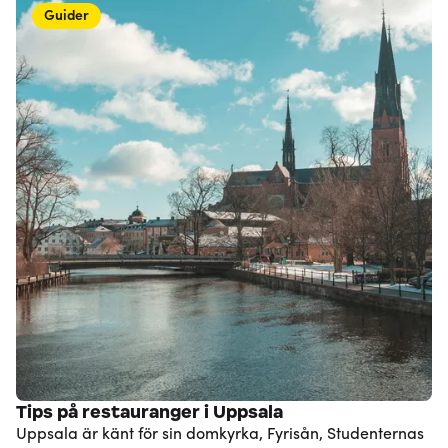
något nytt erbjuder Stockholm flera spännande och
Guider
annorlunda julbord som tar dig på en smakresa utöver
det vanliga. Här guidar vi till några av Stockholms bästa
julbord för alla smaker!
Tips på restauranger i Uppsala
Uppsala är känt för sin domkyrka, Fyrisån, Studenternas