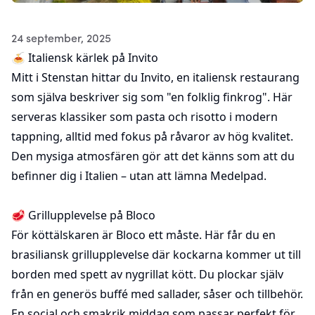
24 september, 2025
🍝 Italiensk kärlek på
Invito
Mitt i Stenstan hittar du Invito, en italiensk restaurang
som själva beskriver sig som "en folklig finkrog". Här
serveras klassiker som pasta och risotto i modern
tappning, alltid med fokus på råvaror av hög kvalitet.
Den mysiga atmosfären gör att det känns som att du
befinner dig i Italien – utan att lämna Medelpad.
🥩 Grillupplevelse på
Bloco
För köttälskaren är Bloco ett måste. Här får du en
brasiliansk grillupplevelse där kockarna kommer ut till
borden med spett av nygrillat kött. Du plockar själv
från en generös buffé med sallader, såser och tillbehör.
En social och smakrik middag som passar perfekt för