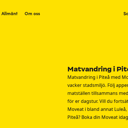
Allmänt
Om oss
S
Matvandring i Pi
Matvandring i Piteå med Mov
vacker stadsmiljö. Följ app
matställen tillsammans med 
för er dagstur. Vill du fort
Moveat i bland annat
Luleå
,
Piteå? Boka din Moveat idag