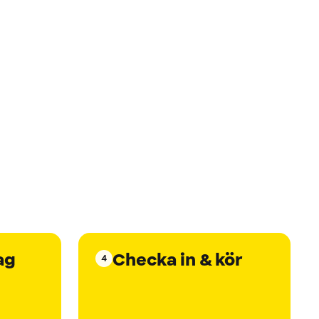
ag
Checka in & kör
4