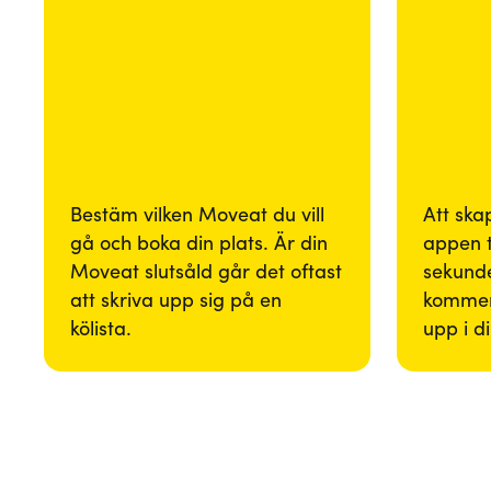
Bestäm vilken Moveat du vill
Att ska
gå och boka din plats. Är din
appen 
Moveat slutsåld går det oftast
sekunde
att skriva upp sig på en
kommer
kölista.
upp i d