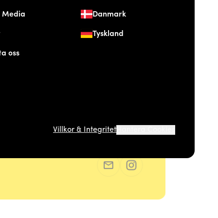
& Media
Danmark
t
Tyskland
ta oss
Villkor & Integritet
Hantera Cookies