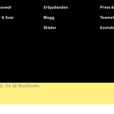
Moveat
Erbjudanden
Press 
 & Svar
Blogg
Teame
Städer
Kontak
, 114 26 Stockholm.