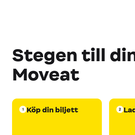
Stegen till di
Moveat
Köp din biljett
La
1
2