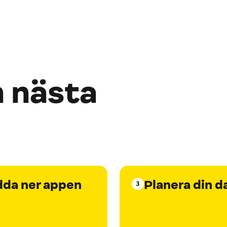
n nästa
dda ner appen
Planera din d
3