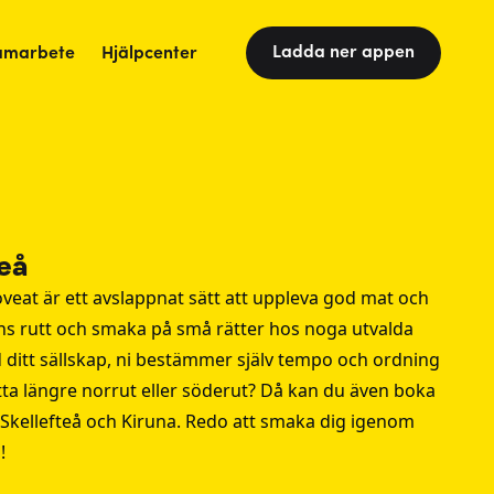
Ladda ner appen
amarbete
Hjälpcenter
teå
eat är ett avslappnat sätt att uppleva god mat och
ens rutt och smaka på små rätter hos noga utvalda
ditt sällskap, ni bestämmer själv tempo och ordning
sätta längre norrut eller söderut? Då kan du även boka
Skellefteå
och
Kiruna
. Redo att smaka dig igenom
!