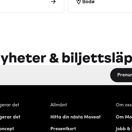
Bodø
yheter & biljettslä
Prenu
gerar det
Allmänt
Om oss
gerar det
Hitta din nästa Moveat
Om Mo
oncept
Presentkort
Jobb & 