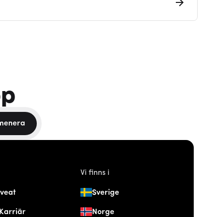
pp
menera
Vi finns i
veat
Sverige
Karriär
Norge