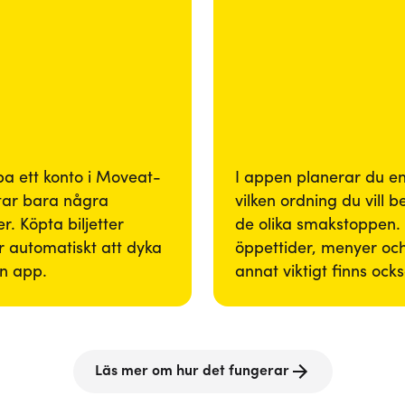
pa ett konto i Moveat-
I appen planerar du enk
tar bara några
vilken ordning du vill 
r. Köpta biljetter
de olika smakstoppen. 
 automatiskt att dyka
öppettider, menyer och
in app.
annat viktigt finns ock
Läs mer om hur det fungerar