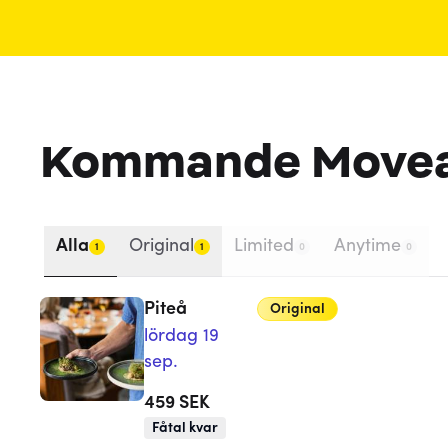
Kommande Move
Alla
Original
Limited
Anytime
1
1
0
0
Piteå
Original
lördag 19
sep.
459
SEK
Fåtal kvar