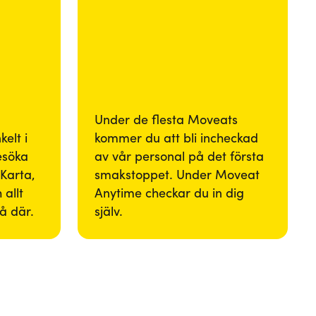
Under de flesta Moveats
elt i
kommer du att bli incheckad
besöka
av vår personal på det första
Karta,
smakstoppet. Under Moveat
 allt
Anytime checkar du in dig
så där.
själv.