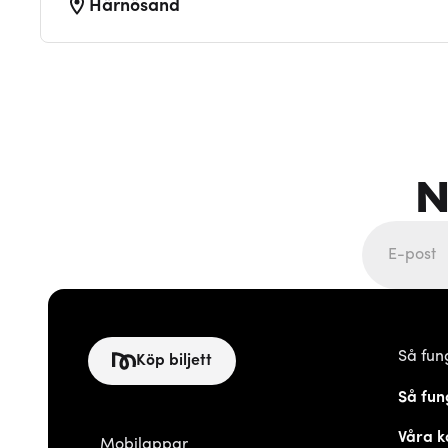
Härnösand
N
Så fun
Köp biljett
Så fun
Våra k
Mobilappar