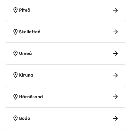
Piteå
Skellefteå
Umeå
Kiruna
Härnösand
Bodø