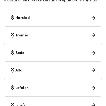
Moveat är ett gott och kul sätt att upptäcka en ny stad.
Harstad
Tromsø
Bodø
Alta
Lofoten
Luleå