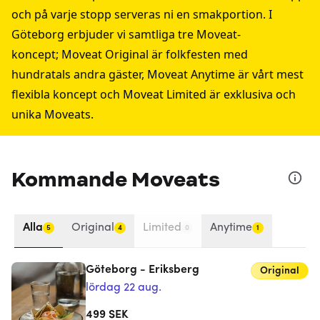
och på varje stopp serveras ni en smakportion. I
Göteborg erbjuder vi samtliga tre
Moveat-
koncept
; Moveat Original är folkfesten med
hundratals andra gäster, Moveat Anytime är vårt mest
flexibla koncept och Moveat Limited är exklusiva och
unika Moveats.
Kommande Moveats
Alla
Original
Limited
Anytime
5
4
0
1
Göteborg - Eriksberg
Original
lördag 22 aug.
499
SEK