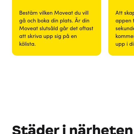
Bestäm vilken Moveat du vill
Att ska
gå och boka din plats. Är din
appen 
Moveat slutsåld går det oftast
sekunde
att skriva upp sig på en
kommer
kölista.
upp i d
Städer i närheten