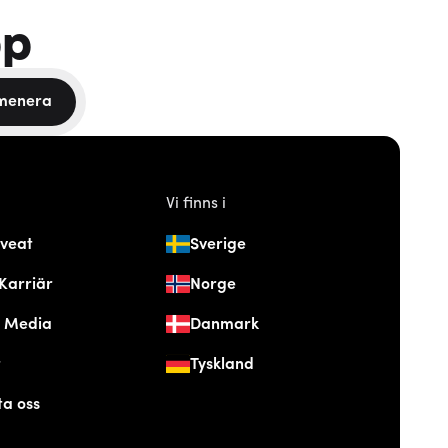
pp
menera
Vi finns i
veat
Sverige
Karriär
Norge
& Media
Danmark
t
Tyskland
ta oss