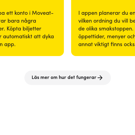
pa ett konto i Moveat-
I appen planerar du enk
tar bara några
vilken ordning du vill 
r. Köpta biljetter
de olika smakstoppen. 
 automatiskt att dyka
öppettider, menyer och
in app.
annat viktigt finns ock
Läs mer om hur det fungerar