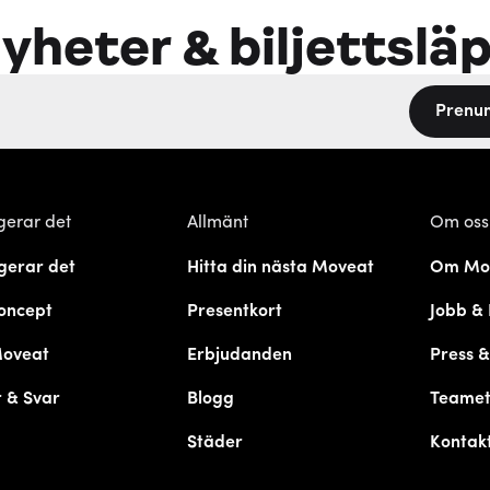
yheter & biljettslä
Prenu
gerar det
Allmänt
Om oss
gerar det
Hitta din nästa Moveat
Om Mo
oncept
Presentkort
Jobb & 
Moveat
Erbjudanden
Press 
 & Svar
Blogg
Teame
Städer
Kontak