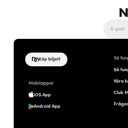
N
Så fun
Köp biljett
Så fun
Våra k
Mobilappar
Club 
iOS App
Frågor
Android App