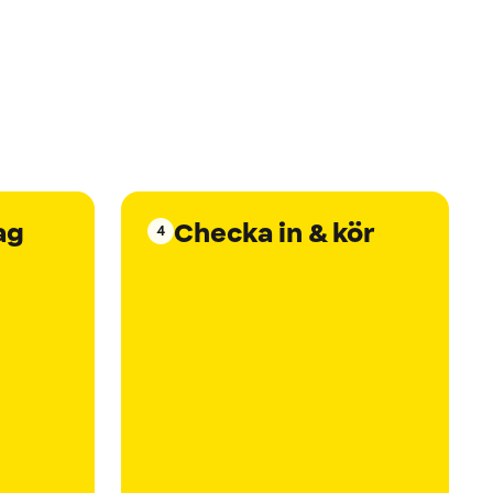
ag
Checka in & kör
4