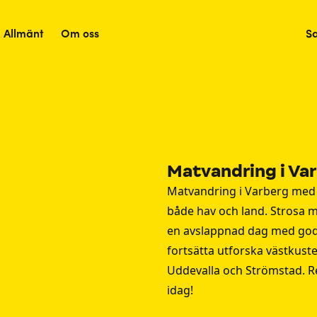
Allmänt
Om oss
S
Matvandring i Va
Matvandring i Varberg med 
både hav och land. Strosa m
en avslappnad dag med god m
fortsätta utforska västkus
Uddevalla
och
Strömstad
. 
idag!