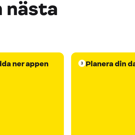
n nästa
dda ner appen
Planera din d
3