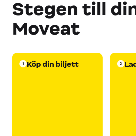
Stegen till di
Moveat
Köp din biljett
La
1
2