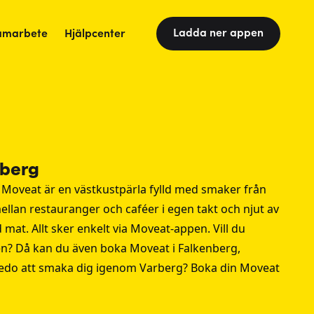
Ladda ner appen
amarbete
Hjälpcenter
rberg
Moveat är en västkustpärla fylld med smaker från
ellan restauranger och caféer i egen takt och njut av
at. Allt sker enkelt via Moveat-appen. Vill du
ten? Då kan du även boka Moveat i
Falkenberg
,
Redo att smaka dig igenom Varberg? Boka din Moveat