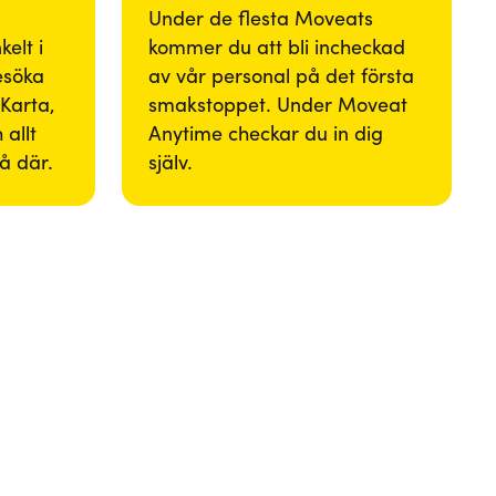
Under de flesta Moveats
elt i
kommer du att bli incheckad
besöka
av vår personal på det första
Karta,
smakstoppet. Under Moveat
 allt
Anytime checkar du in dig
så där.
själv.