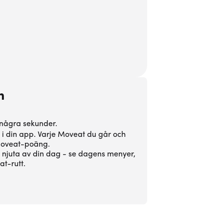
n
 några sekunder.
 i din app. Varje Moveat du går och
 Moveat-poäng.
t njuta av din dag - se dagens menyer,
t-rutt.