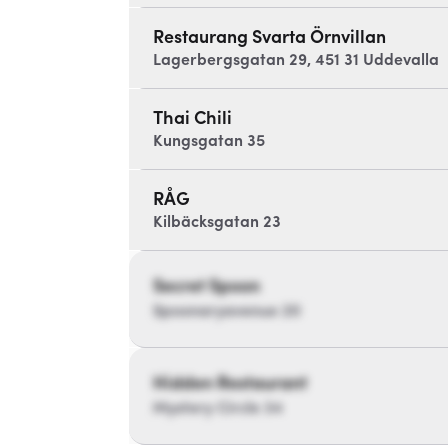
Restaurang Svarta Örnvillan
Lagerbergsgatan 29, 451 31 Uddevalla
Thai Chili
Kungsgatan 35
RÅG
Kilbäcksgatan 23
Secret Spoon
Spoonaryavenue 20
Hidden Restaurant
Mystery Circle 34