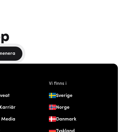
pp
menera
Vi finns i
veat
Sverige
Karriär
Norge
& Media
Danmark
t
Tyskland