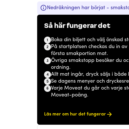
Nedräkningen har börjat - smakstop
Så här fungerar det
Boka din biljett och välj önskad st
1
På startplatsen checkas du in av
2
första smakportion mat.
Övriga smakstopp besöker du och d
3
ordning.
Allt mat ingår, dryck säljs i både
4
Se dagens menyer och dryckesre
5
Varje Moveat du går och varje st
6
Moveat-poäng.
Läs mer om hur det fungerar