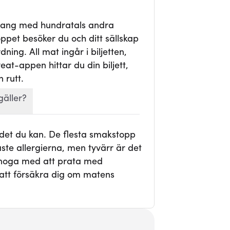
mang med hundratals andra
ppet besöker du och ditt sällskap
ning. All mat ingår i biljetten,
veat-appen hittar du din biljett,
 rutt.
gäller?
 det du kan. De flesta smakstopp
te allergierna, men tyvärr är det
r noga med att prata med
att försäkra dig om matens