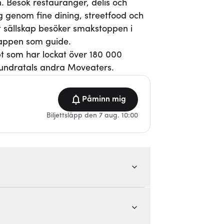
. Besök restauranger, delis och
g genom fine dining, streetfood och
itt sällskap besöker smakstoppen i
-appen som guide.
pt som har lockat över 180 000
ndratals andra Moveaters.
Påminn mig
Biljettsläpp den 7 aug. 10:00