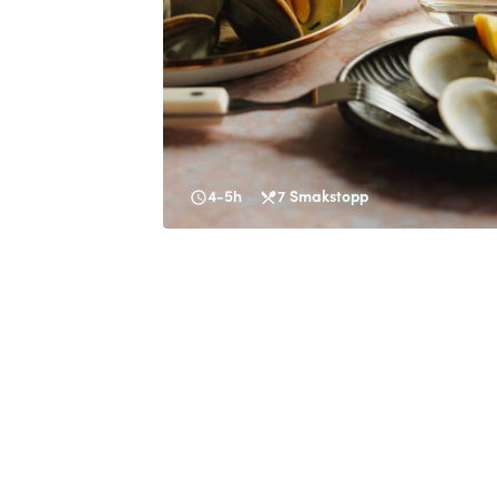
4-5h
7
Smakstopp