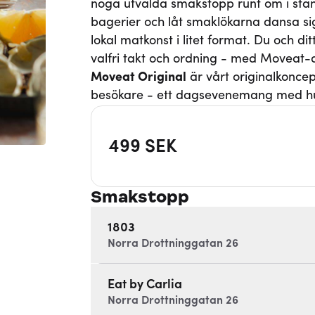
noga utvalda smakstopp runt om i stan
bagerier och låt smaklökarna dansa si
lokal matkonst i litet format. Du och d
valfri takt och ordning - med Moveat
Moveat
Original
är vårt originalkonce
besökare - ett dagsevenemang med hu
499
SEK
Smakstopp
1803
Norra Drottninggatan 26
Eat by Carlia
Norra Drottninggatan 26