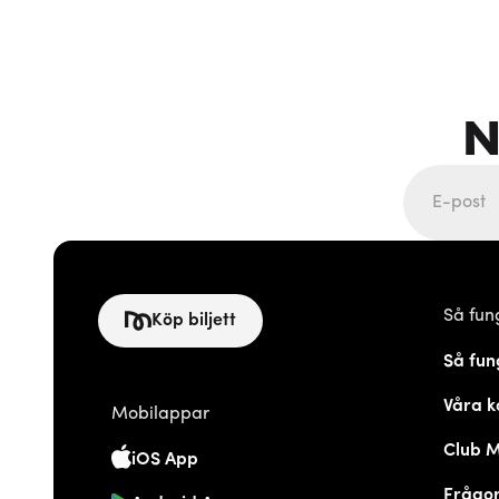
N
Så fun
Köp biljett
Så fun
Våra k
Mobilappar
Club 
iOS App
Frågor