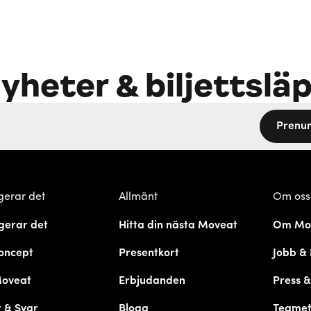
yheter & biljettslä
Prenu
gerar det
Allmänt
Om oss
gerar det
Hitta din nästa Moveat
Om Mo
oncept
Presentkort
Jobb & 
Moveat
Erbjudanden
Press 
 & Svar
Blogg
Teame