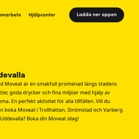
Ladda ner appen
amarbete
Hjälpcenter
devalla
ed Moveat är en smakfull promenad längs stadens
ter, goda drycker och fina miljöer med hjälp av
. En perfekt aktivitet för alla tillfällen. Vill du
en boka Moveat i
Trollhättan
,
Strömstad
och
Varberg
.
Uddevalla? Boka din Moveat idag!