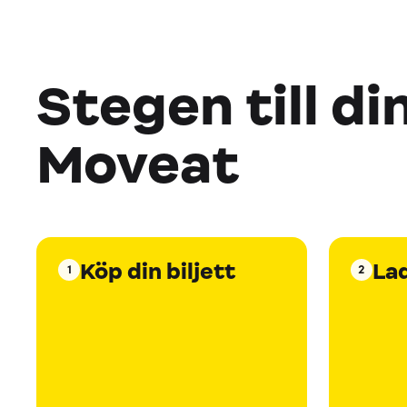
Stegen till di
Moveat
Köp din biljett
La
1
2