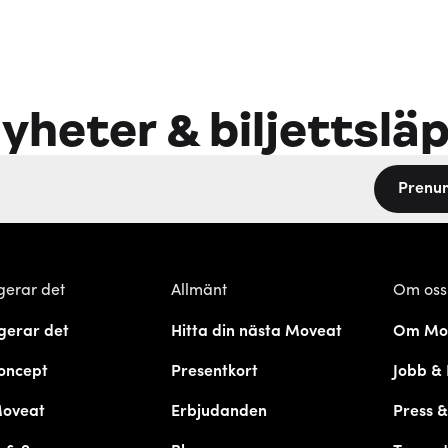
yheter & biljettslä
Prenu
gerar det
Allmänt
Om oss
gerar det
Hitta din nästa Moveat
Om Mo
oncept
Presentkort
Jobb & 
Moveat
Erbjudanden
Press 