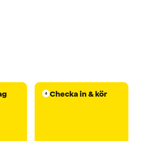
ag
Checka in & kör
4