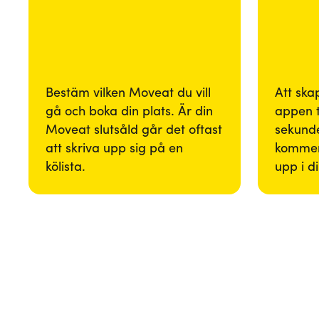
Bestäm vilken Moveat du vill
Att ska
gå och boka din plats. Är din
appen 
Moveat slutsåld går det oftast
sekunde
att skriva upp sig på en
kommer
kölista.
upp i d