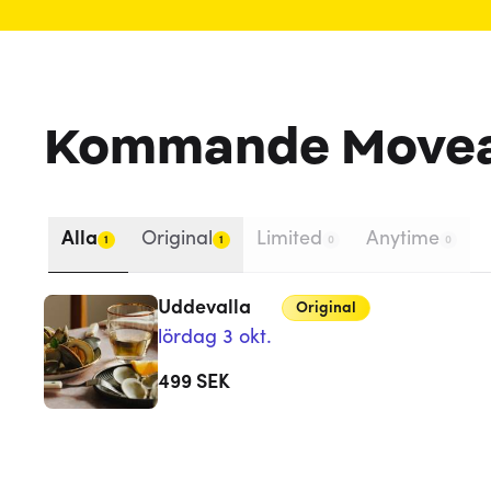
Kommande Move
Alla
Original
Limited
Anytime
1
1
0
0
Uddevalla
Original
lördag 3 okt.
499
SEK