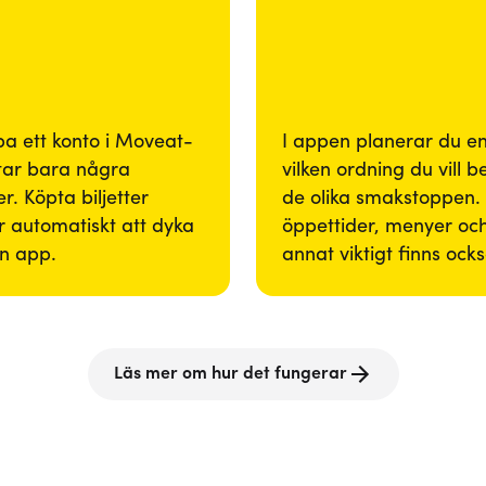
pa ett konto i Moveat-
I appen planerar du enk
tar bara några
vilken ordning du vill 
r. Köpta biljetter
de olika smakstoppen. 
 automatiskt att dyka
öppettider, menyer och
in app.
annat viktigt finns ock
Läs mer om hur det fungerar