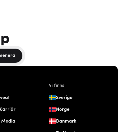
pp
menera
Vi finns i
veat
Sverige
Karriär
Norge
& Media
Danmark