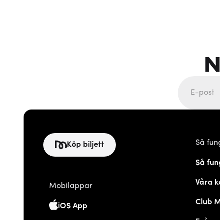
N
Så fun
Köp biljett
Så fun
Våra k
Mobilappar
Club 
iOS App