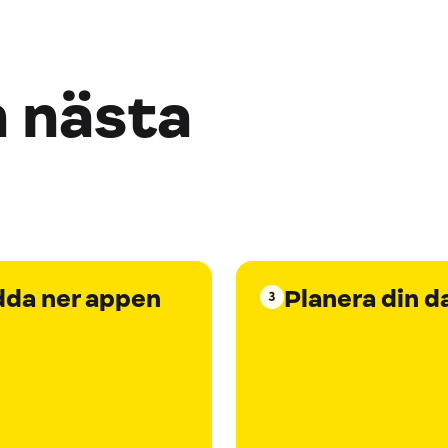
n nästa
dda ner appen
Planera din d
3