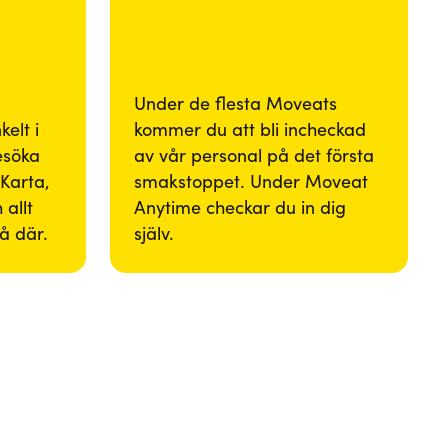
Under de flesta Moveats
elt i
kommer du att bli incheckad
besöka
av vår personal på det första
Karta,
smakstoppet. Under Moveat
 allt
Anytime checkar du in dig
så där.
själv.