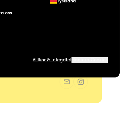
t
Tyskland
ta oss
Villkor & Integritet
Hantera Cookies