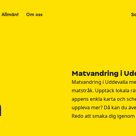
Allmänt
Om oss
S
Matvandring i Ud
Matvandring i Uddevalla m
matstråk. Upptäck lokala rät
a
appens enkla karta och schema
uppleva mer? Då kan du äv
Redo att smaka dig igenom 