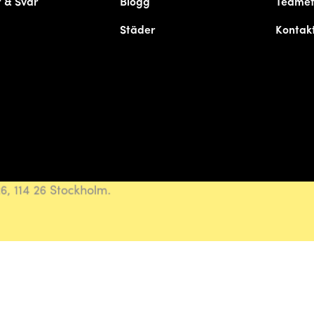
 & Svar
Blogg
Teame
Städer
Kontak
, 114 26 Stockholm.