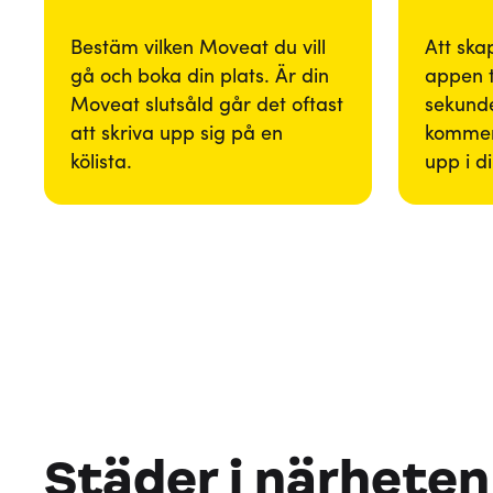
Bestäm vilken Moveat du vill
Att ska
gå och boka din plats. Är din
appen 
Moveat slutsåld går det oftast
sekunde
att skriva upp sig på en
kommer
kölista.
upp i d
Städer i närheten