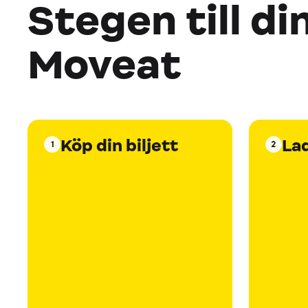
Stegen till di
Moveat
Köp din biljett
La
1
2