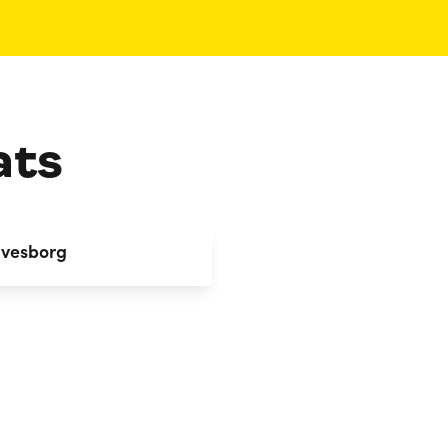
ats
lvesborg