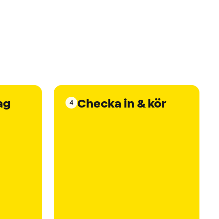
ag
Checka in & kör
4