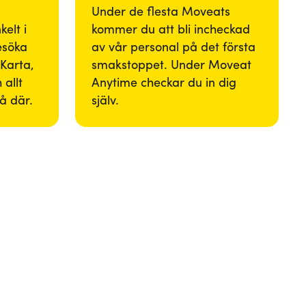
Under de flesta Moveats
elt i
kommer du att bli incheckad
besöka
av vår personal på det första
Karta,
smakstoppet. Under Moveat
 allt
Anytime checkar du in dig
så där.
själv.