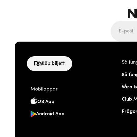
N
Så fun
Köp biljett
Så fun
Våra k
Mobilappar
Club 
iOS App
Frågor
Android App