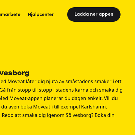
Ladda ner appen
amarbete
Hjälpcenter
lvesborg
ed Moveat låter dig njuta av småstadens smaker i ett
Gå från stopp till stopp i stadens kärna och smaka dig
 Med Moveat-appen planerar du dagen enkelt. Vill du
 du även boka Moveat i till exempel
Karlshamn
,
. Redo att smaka dig igenom Sölvesborg? Boka din