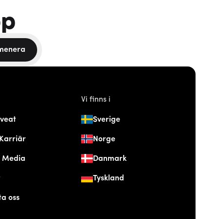
pp
menera
Vi finns i
veat
Sverige
Karriär
Norge
& Media
Danmark
t
Tyskland
ta oss