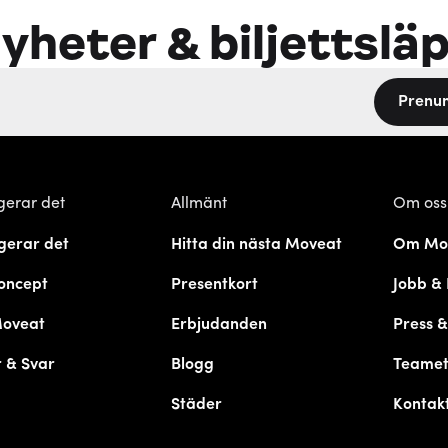
yheter & biljettslä
Prenu
gerar det
Allmänt
Om oss
gerar det
Hitta din nästa Moveat
Om Mo
oncept
Presentkort
Jobb & 
Moveat
Erbjudanden
Press 
 & Svar
Blogg
Teame
Städer
Kontak