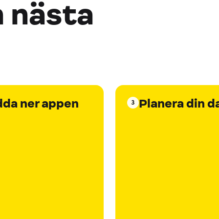
n nästa
dda ner appen
Planera din d
3