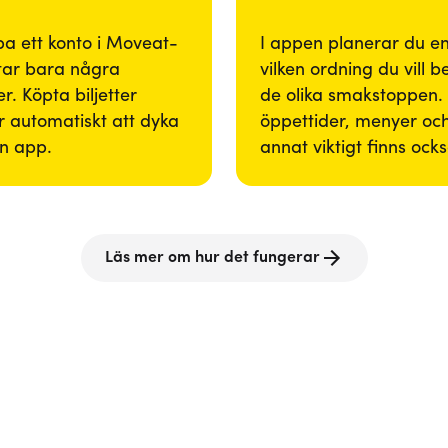
pa ett konto i Moveat-
I appen planerar du enk
tar bara några
vilken ordning du vill 
r. Köpta biljetter
de olika smakstoppen. 
 automatiskt att dyka
öppettider, menyer och
in app.
annat viktigt finns ock
Läs mer om hur det fungerar