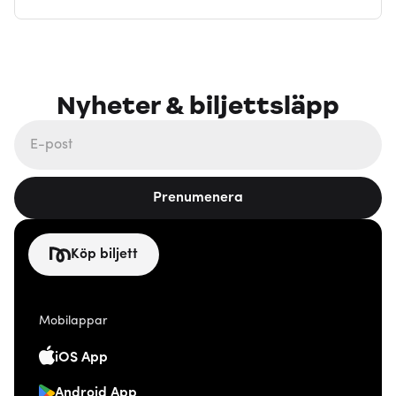
Nyheter & biljettsläpp
Prenumenera
Köp biljett
Mobilappar
iOS App
Android App