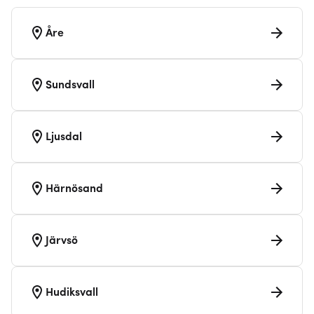
Åre
Sundsvall
Ljusdal
Härnösand
Järvsö
Hudiksvall