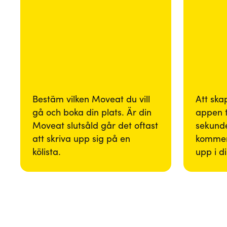
Bestäm vilken Moveat du vill
Att ska
gå och boka din plats. Är din
appen 
Moveat slutsåld går det oftast
sekunde
att skriva upp sig på en
kommer
kölista.
upp i d