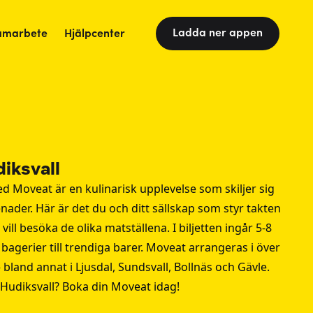
Ladda ner appen
amarbete
Hjälpcenter
iksvall
d Moveat är en kulinarisk upplevelse som skiljer sig
nader. Här är det du och ditt sällskap som styr takten
 vill besöka de olika matställena. I biljetten ingår 5-8
bagerier till trendiga barer. Moveat arrangeras i över
– bland annat i
Ljusdal
,
Sundsvall
,
Bollnäs
och
Gävle
.
Hudiksvall? Boka din Moveat idag!