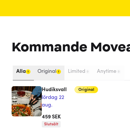
Kommande Move
Alla
Original
Limited
Anytime
1
1
0
0
Hudiksvall
Original
lördag 22
aug.
459
SEK
Slutsålt