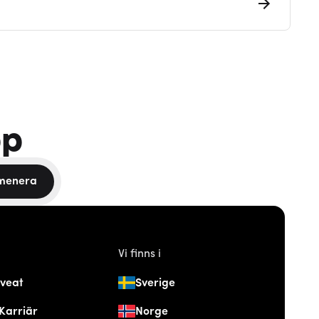
pp
menera
Vi finns i
veat
Sverige
Karriär
Norge