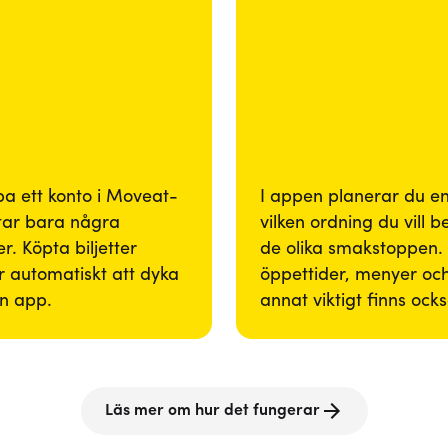
pa ett konto i Moveat-
I appen planerar du enk
tar bara några
vilken ordning du vill 
r. Köpta biljetter
de olika smakstoppen. 
 automatiskt att dyka
öppettider, menyer och
in app.
annat viktigt finns ock
Läs mer om hur det fungerar