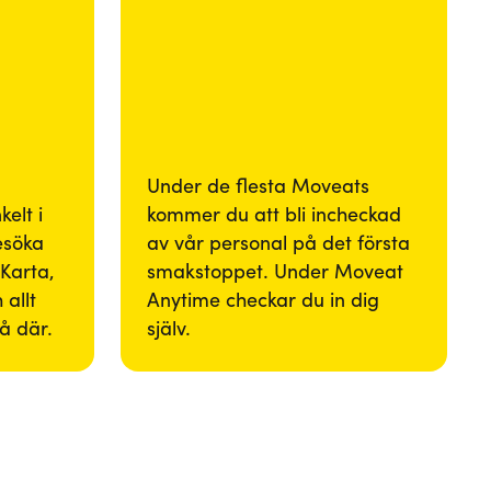
Under de flesta Moveats
elt i
kommer du att bli incheckad
besöka
av vår personal på det första
Karta,
smakstoppet. Under Moveat
 allt
Anytime checkar du in dig
så där.
själv.