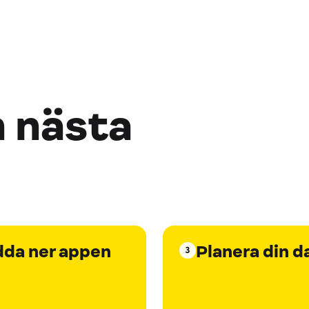
n nästa
dda ner appen
Planera din d
3