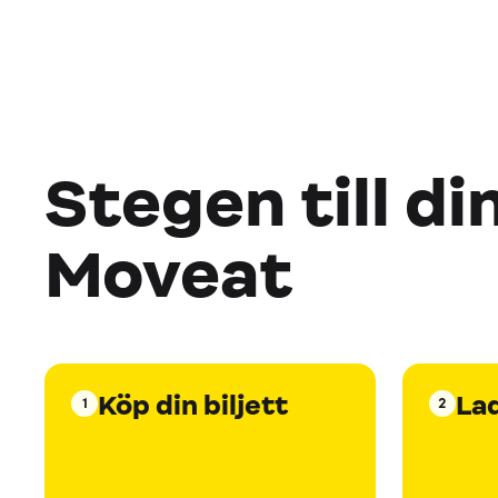
Stegen till di
Moveat
Köp din biljett
La
1
2