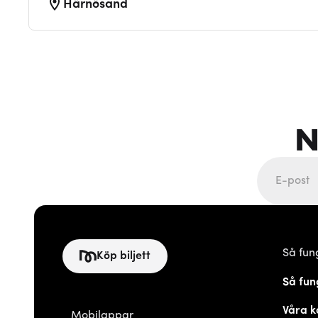
Härnösand
N
Så fun
Köp biljett
Så fun
Våra k
Mobilappar