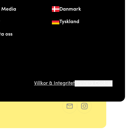
& Media
Danmark
t
Tyskland
ta oss
Villkor & Integritet
Hantera Cookies