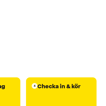
ag
Checka in & kör
4