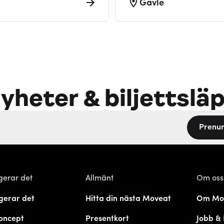
Gävle
yheter & biljettslä
Prenu
gerar det
Allmänt
Om oss
gerar det
Hitta din nästa Moveat
Om Mo
oncept
Presentkort
Jobb & 