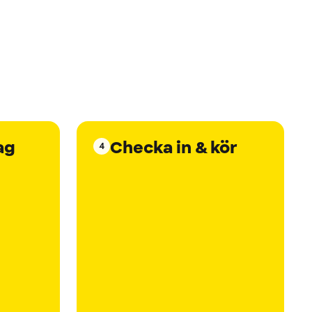
ag
Checka in & kör
4