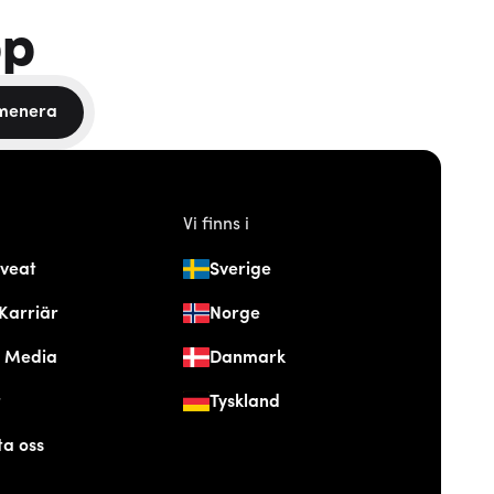
pp
menera
Vi finns i
veat
Sverige
Karriär
Norge
& Media
Danmark
t
Tyskland
ta oss