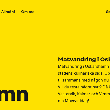
Allmänt
Om oss
S
Matvandring i O
Matvandring i Oskarshamn me
stadens kulinariska sida. U
tillsammans med någon du t
amn
Vill du testa något nytt? D
Västervik
,
Kalmar
och
Vimm
din Moveat idag!