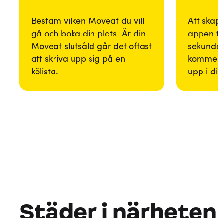
Bestäm vilken Moveat du vill
Att ska
gå och boka din plats. Är din
appen 
Moveat slutsåld går det oftast
sekunde
att skriva upp sig på en
kommer
kölista.
upp i d
Städer i närheten