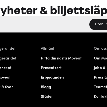
yheter & biljettslä
Prenu
gerar det
Allmänt
Om oss
gerar det
Hitta din nästa Moveat
Om Mo
oncept
Presentkort
Jobb & 
Moveat
Erbjudanden
Press 
 & Svar
Blogg
Teame
Städer
Kontak