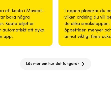
pa ett konto i Moveat-
I appen planerar du enk
tar bara några
vilken ordning du vill 
r. Köpta biljetter
de olika smakstoppen. 
 automatiskt att dyka
öppettider, menyer och
in app.
annat viktigt finns ock
Läs mer om hur det fungerar