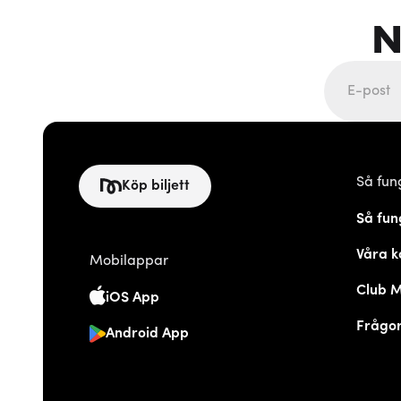
N
Så fun
Köp biljett
Så fun
Våra k
Mobilappar
Club 
iOS App
Frågor
Android App