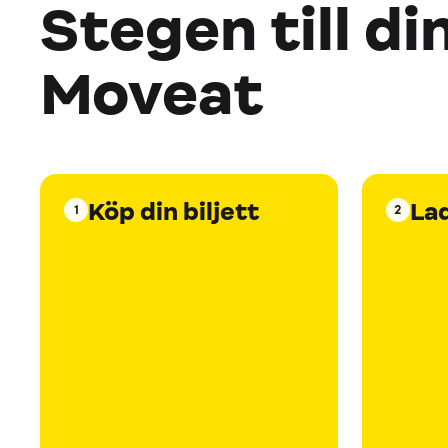
Stegen till di
Moveat
Köp din biljett
La
1
2