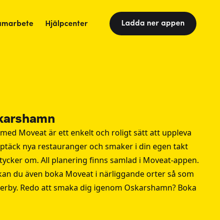
Ladda ner appen
amarbete
Hjälpcenter
skarshamn
d Moveat är ett enkelt och roligt sätt att uppleva
pptäck nya restauranger och smaker i din egen takt
ycker om. All planering finns samlad i Moveat-appen.
å kan du även boka Moveat i närliggande orter så som
erby
. Redo att smaka dig igenom Oskarshamn? Boka