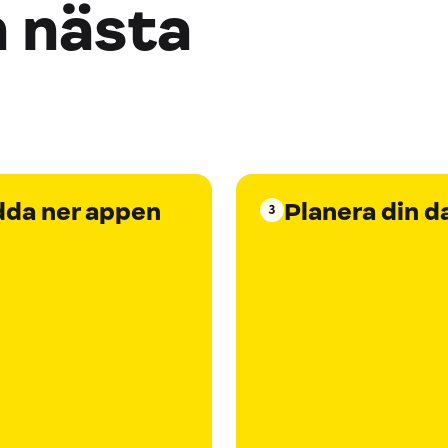
n nästa
dda ner appen
Planera din d
3