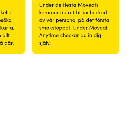
Under de flesta Moveats
elt i
kommer du att bli incheckad
besöka
av vår personal på det första
Karta,
smakstoppet. Under Moveat
 allt
Anytime checkar du in dig
så där.
själv.