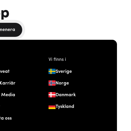
pp
menera
Vi finns i
veat
Sverige
Karriär
Norge
& Media
Danmark
t
Tyskland
ta oss