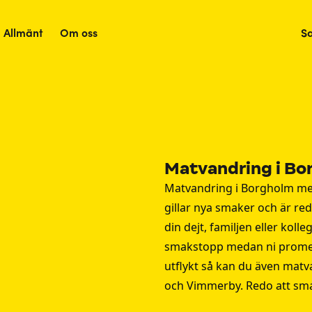
Allmänt
Om oss
S
Matvandring i Bo
Matvandring i Borgholm med
gillar nya smaker och är re
din dejt, familjen eller kol
m
smakstopp medan ni promen
utflykt så kan du även mat
och
Vimmerby
. Redo att s