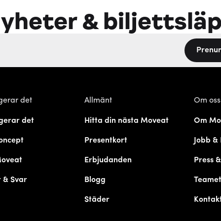
yheter & biljettslä
Prenu
gerar det
Allmänt
Om oss
gerar det
Hitta din nästa Moveat
Om Mo
oncept
Presentkort
Jobb & 
Moveat
Erbjudanden
Press 
 & Svar
Blogg
Teame
Städer
Kontak