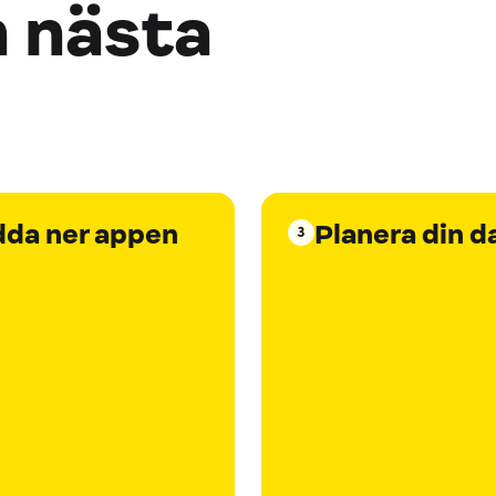
n nästa
dda ner appen
Planera din d
3