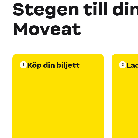
Stegen till di
Moveat
Köp din biljett
La
1
2