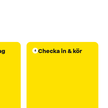
ag
Checka in & kör
4