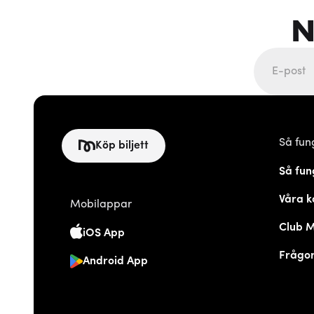
N
Så fun
Köp biljett
Så fun
Våra k
Mobilappar
Club 
iOS App
Frågor
Android App