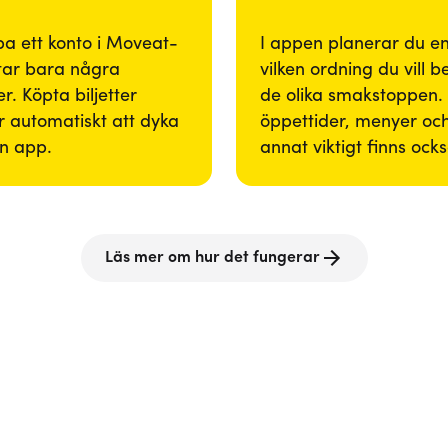
pa ett konto i Moveat-
I appen planerar du enk
tar bara några
vilken ordning du vill 
r. Köpta biljetter
de olika smakstoppen. 
 automatiskt att dyka
öppettider, menyer och
in app.
annat viktigt finns ock
Läs mer om hur det fungerar