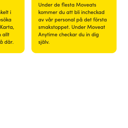
Under de flesta Moveats
elt i
kommer du att bli incheckad
besöka
av vår personal på det första
Karta,
smakstoppet. Under Moveat
 allt
Anytime checkar du in dig
så där.
själv.