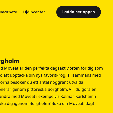
Ladda ner appen
amarbete
Hjälpcenter
rgholm
 Moveat är den perfekta dagsaktiviteten för dig som
do att upptäcka din nya favoritkrog. Tillsammans med
legorna besöker du ett antal noggrant utvalda
erar genom pittoreska Borgholm. Vill du göra en
vandra med Moveat i exempelvis
Kalmar
,
Karlshamn
maka dig igenom Borgholm? Boka din Moveat idag!