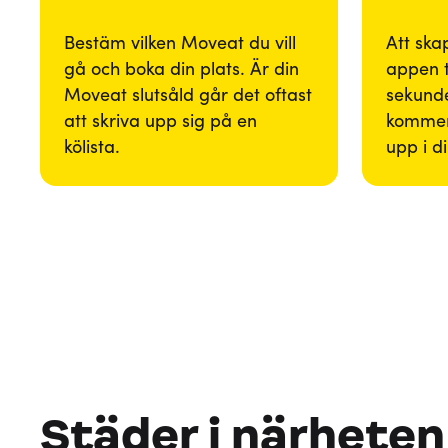
Bestäm vilken Moveat du vill
Att ska
gå och boka din plats. Är din
appen 
Moveat slutsåld går det oftast
sekunde
att skriva upp sig på en
kommer
kölista.
upp i d
Städer i närheten