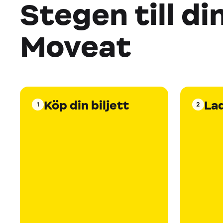
Stegen till di
Moveat
Köp din biljett
La
1
2