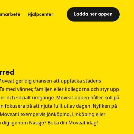
Ladda ner appen
amarbete
Hjälpcenter
rred
oveat ger dig chansen att upptäcka stadens
Ta med vänner, familjen eller kollegorna och styr upp
er och socialt umgänge. Moveat-appen håller koll på
n fokusera på att njuta fullt ut av dagen. Nyfiken på
 Moveat i exempelvis
Jönköping
,
Linköping
eller
a dig igenom Nässjö? Boka din Moveat idag!