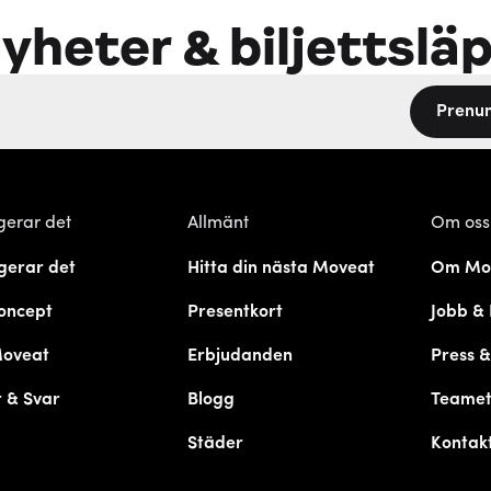
yheter & biljettslä
Prenu
gerar det
Allmänt
Om oss
gerar det
Hitta din nästa Moveat
Om Mo
oncept
Presentkort
Jobb & 
Moveat
Erbjudanden
Press 
 & Svar
Blogg
Teame
Städer
Kontak