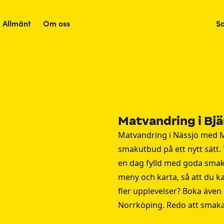
Allmänt
Om oss
S
Matvandring i Bjä
Matvandring i Nässjö med M
smakutbud på ett nytt sätt. 
en dag fylld med goda smak
meny och karta, så att du ka
fler upplevelser? Boka även
Norrköping
. Redo att smak