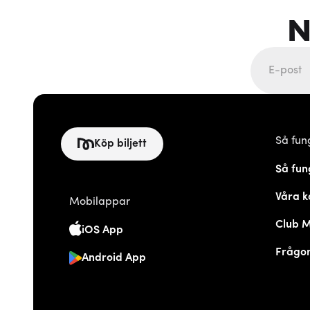
N
Så fun
Köp biljett
Så fun
Våra k
Mobilappar
Club 
iOS App
Frågor
Android App