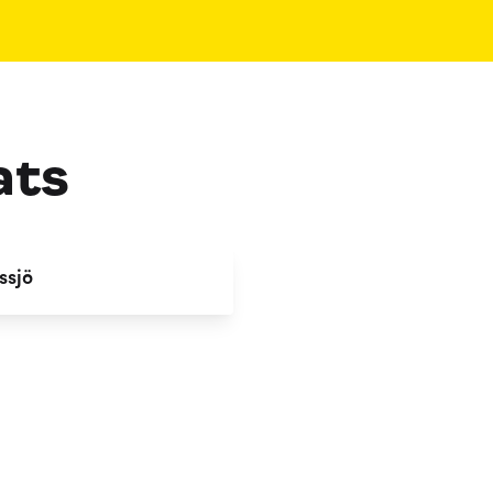
ats
ssjö