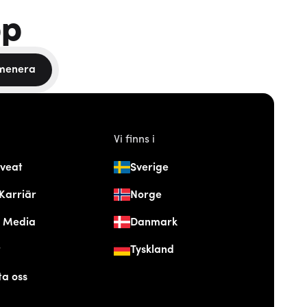
pp
menera
Vi finns i
veat
Sverige
Karriär
Norge
& Media
Danmark
t
Tyskland
ta oss