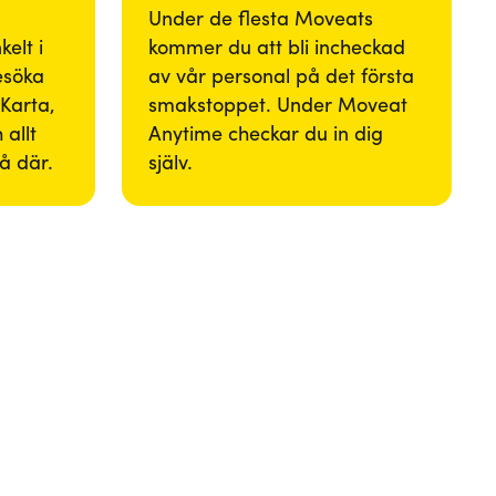
Under de flesta Moveats
elt i
kommer du att bli incheckad
besöka
av vår personal på det första
Karta,
smakstoppet. Under Moveat
 allt
Anytime checkar du in dig
så där.
själv.