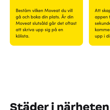
Bestäm vilken Moveat du vill
Att ska
gå och boka din plats. Är din
appen 
Moveat slutsåld går det oftast
sekunde
att skriva upp sig på en
kommer
kölista.
upp i d
Städer i närheten