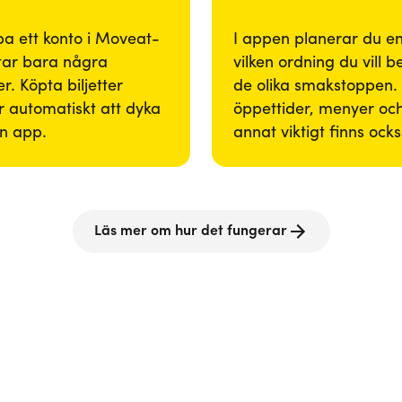
pa ett konto i Moveat-
I appen planerar du enk
tar bara några
vilken ordning du vill 
r. Köpta biljetter
de olika smakstoppen. 
 automatiskt att dyka
öppettider, menyer och
in app.
annat viktigt finns ock
Läs mer om hur det fungerar