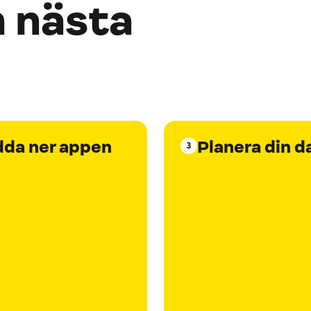
n nästa
dda ner appen
Planera din d
3