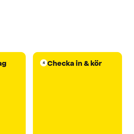
ag
Checka in & kör
4