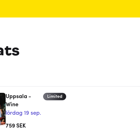
ats
Uppsala -
Limited
Wine
lördag 19 sep.
759
SEK