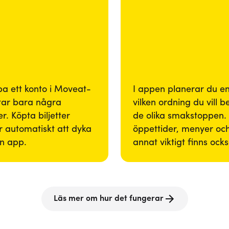
pa ett konto i Moveat-
I appen planerar du enk
tar bara några
vilken ordning du vill 
r. Köpta biljetter
de olika smakstoppen. 
 automatiskt att dyka
öppettider, menyer och
in app.
annat viktigt finns ock
Läs mer om hur det fungerar