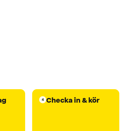
ag
Checka in & kör
4