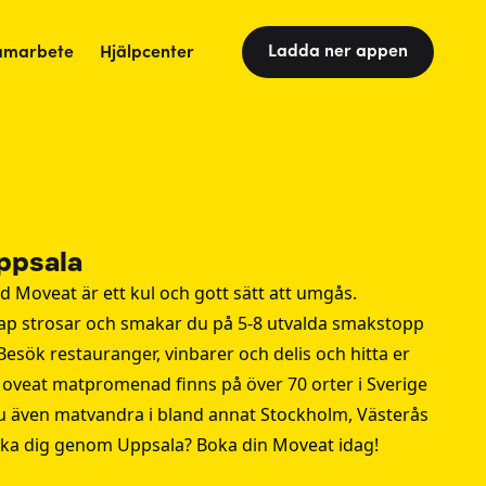
Ladda ner appen
amarbete
Hjälpcenter
ppsala
Moveat är ett kul och gott sätt att umgås.
kap strosar och smakar du på 5-8 utvalda smakstopp
sök restauranger, vinbarer och delis och hitta er
Moveat matpromenad finns på över 70 orter i Sverige
u även matvandra i bland annat
Stockholm
,
Västerås
aka dig genom Uppsala? Boka din Moveat idag!