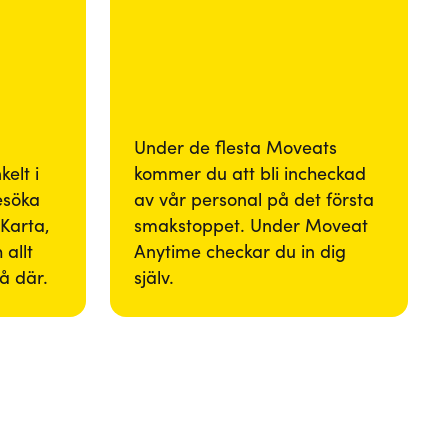
Under de flesta Moveats
elt i
kommer du att bli incheckad
besöka
av vår personal på det första
Karta,
smakstoppet. Under Moveat
 allt
Anytime checkar du in dig
så där.
själv.