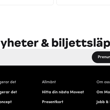
yheter & biljettslä
Prenu
gerar det
Allmänt
Om oss
gerar det
Hitta din nästa Moveat
Om Mo
oncept
Presentkort
Jobb & 