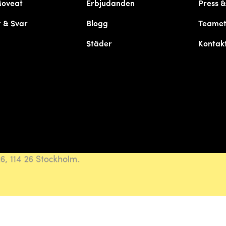
Moveat
Erbjudanden
Press 
 & Svar
Blogg
Teame
Städer
Kontak
, 114 26 Stockholm.