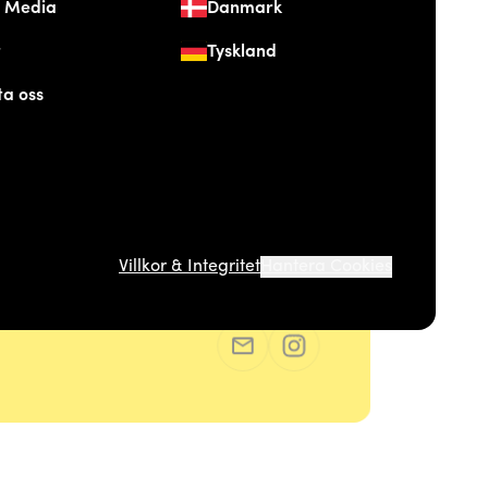
& Media
Danmark
t
Tyskland
ta oss
Villkor & Integritet
Hantera Cookies