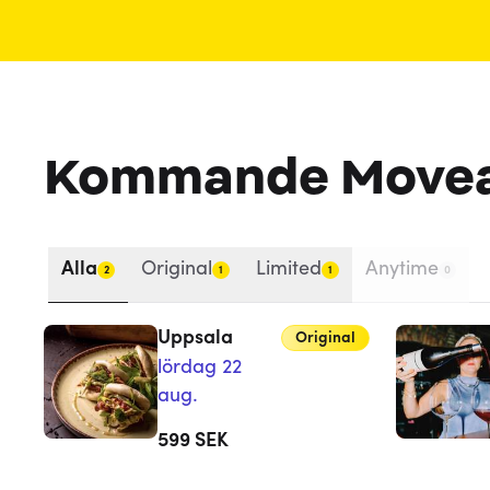
Kommande Move
Alla
Original
Limited
Anytime
2
1
1
0
Uppsala
Original
lördag 22
aug.
599
SEK