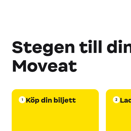
Stegen till di
Moveat
Köp din biljett
La
1
2