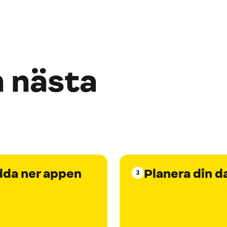
n nästa
dda ner appen
Planera din d
3