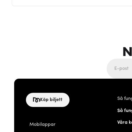
N
Så fun
Köp biljett
Så fun
Våra k
Mobilappar