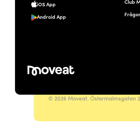
Club 
iOS App
Frågor
Android App
© 2026 Moveat. Östermalmsgatan 26