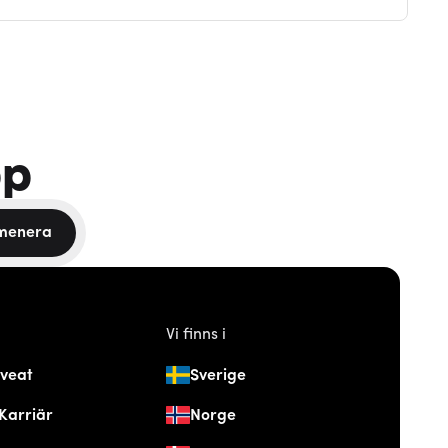
pp
menera
Vi finns i
veat
Sverige
Karriär
Norge