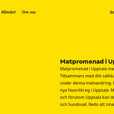
Allmänt
Om oss
S
Matpromenad i U
Matpromenad i Uppsala med 
Tillsammans med ditt sälls
under denna matvandring. Be
nya favoritkrog i Uppsala. 
och förutom Uppsala kan d
och
Sundsvall
. Redo att sm