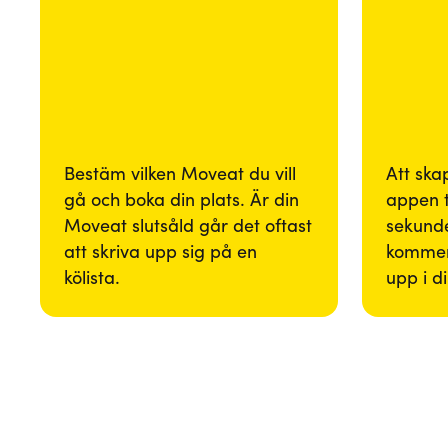
Bestäm vilken Moveat du vill
Att ska
gå och boka din plats. Är din
appen 
Moveat slutsåld går det oftast
sekunde
att skriva upp sig på en
kommer
kölista.
upp i d