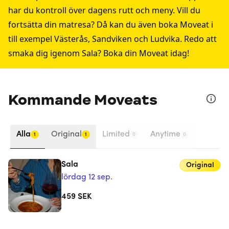
har du kontroll över dagens rutt och meny. Vill du
fortsätta din matresa? Då kan du även boka Moveat i
till exempel
Västerås
,
Sandviken
och
Ludvika
. Redo att
smaka dig igenom Sala? Boka din Moveat idag!
Kommande Moveats
Alla
Original
Limited
Anytime
1
1
0
0
Sala
Original
lördag 12 sep.
459
SEK