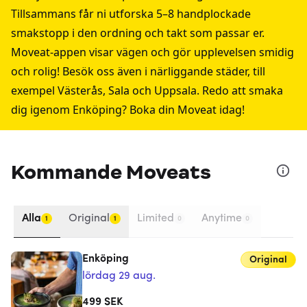
Tillsammans får ni utforska 5–8 handplockade
smakstopp i den ordning och takt som passar er.
Moveat-appen visar vägen och gör upplevelsen smidig
och rolig! Besök oss även i närliggande städer, till
exempel
Västerås
,
Sala
och
Uppsala
. Redo att smaka
dig igenom Enköping? Boka din Moveat idag!
Kommande Moveats
Alla
Original
Limited
Anytime
1
1
0
0
Enköping
Original
lördag 29 aug.
499
SEK