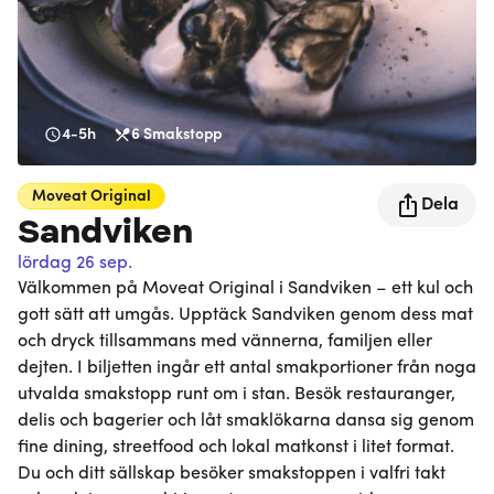
4-5h
6
Smakstopp
Moveat
Original
Dela
Sandviken
lördag 26 sep.
Välkommen på Moveat Original i Sandviken – ett kul och
gott sätt att umgås. Upptäck Sandviken genom dess mat
och dryck tillsammans med vännerna, familjen eller
dejten. I biljetten ingår ett antal smakportioner från noga
utvalda smakstopp runt om i stan. Besök restauranger,
delis och bagerier och låt smaklökarna dansa sig genom
fine dining, streetfood och lokal matkonst i litet format.
Du och ditt sällskap besöker smakstoppen i valfri takt