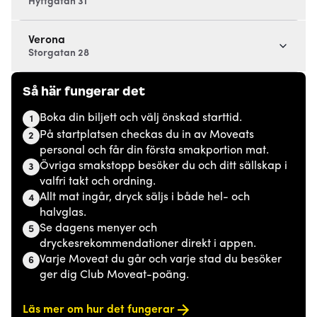
Hyttgatan 31
Verona
Storgatan 28
Så här fungerar det
Boka din biljett och välj önskad starttid.
1
På startplatsen checkas du in av Moveats
2
personal och får din första smakportion mat.
Övriga smakstopp besöker du och ditt sällskap i
3
valfri takt och ordning.
Allt mat ingår, dryck säljs i både hel- och
4
halvglas.
Se dagens menyer och
5
dryckesrekommendationer direkt i appen.
Varje Moveat du går och varje stad du besöker
6
ger dig Club Moveat-poäng.
Läs mer om hur det fungerar