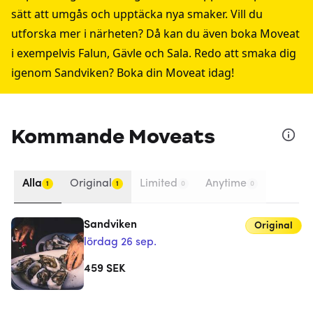
sätt att umgås och upptäcka nya smaker. Vill du
utforska mer i närheten? Då kan du även boka Moveat
i exempelvis
Falun
,
Gävle
och
Sala
. Redo att smaka dig
igenom Sandviken? Boka din Moveat idag!
Kommande Moveats
Alla
Original
Limited
Anytime
1
1
0
0
Sandviken
Original
lördag 26 sep.
459
SEK