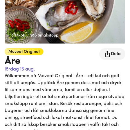
4-5h
5
Smakstopp
Moveat
Original
Dela
Åre
lördag 15 aug.
Välkommen på Moveat Original i Åre – ett kul och gott
sätt att umgås. Upptäck Åre genom dess mat och dryck
tillsammans med vännerna, familjen eller dejten. I
biljetten ingår ett antal smakportioner från noga utvalda
smakstopp runt om i stan. Besök restauranger, delis och
bagerier och låt smaklökarna dansa sig genom fine
dining, streetfood och lokal matkonst i litet format. Du
och ditt sällskap besöker smakstoppen i valfri takt och