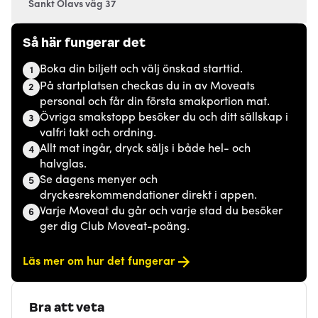
Sankt Olavs väg 37
Så här fungerar det
Boka din biljett och välj önskad starttid.
1
På startplatsen checkas du in av Moveats
2
personal och får din första smakportion mat.
Övriga smakstopp besöker du och ditt sällskap i
3
valfri takt och ordning.
Allt mat ingår, dryck säljs i både hel- och
4
halvglas.
Se dagens menyer och
5
dryckesrekommendationer direkt i appen.
Varje Moveat du går och varje stad du besöker
6
ger dig Club Moveat-poäng.
Läs mer om hur det fungerar
Bra att veta