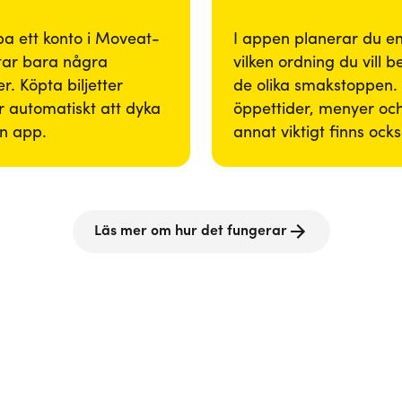
pa ett konto i Moveat-
I appen planerar du enk
tar bara några
vilken ordning du vill 
r. Köpta biljetter
de olika smakstoppen. 
 automatiskt att dyka
öppettider, menyer och
in app.
annat viktigt finns ock
Läs mer om hur det fungerar