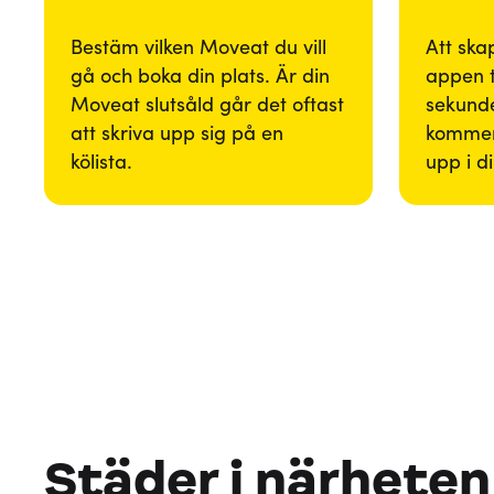
Bestäm vilken Moveat du vill
Att ska
gå och boka din plats. Är din
appen 
Moveat slutsåld går det oftast
sekunde
att skriva upp sig på en
kommer
kölista.
upp i d
Städer i närheten