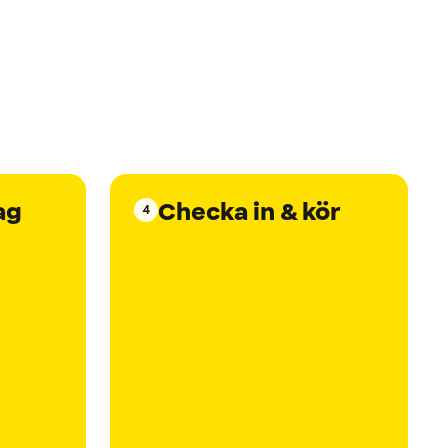
ag
Checka in & kör
4