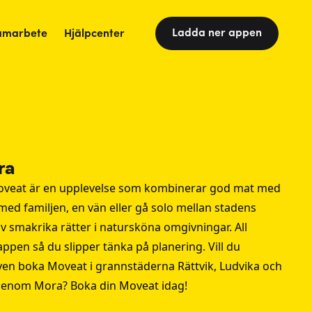
Ladda ner appen
amarbete
Hjälpcenter
ra
veat är en upplevelse som kombinerar god mat med
ed familjen, en vän eller gå solo mellan stadens
v smakrika rätter i natursköna omgivningar. All
ppen så du slipper tänka på planering. Vill du
ven boka Moveat i grannstäderna
Rättvik
,
Ludvika
och
igenom Mora? Boka din Moveat idag!