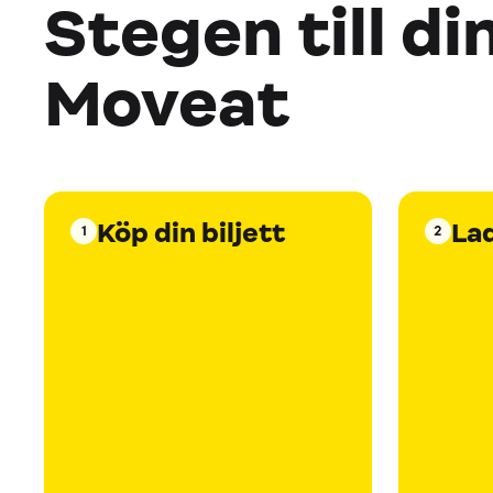
Stegen till di
Moveat
Köp din biljett
La
1
2