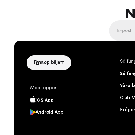
N
Så fun
Köp biljett
Så fun
Våra k
Mobilappar
Club 
iOS App
Frågor
Android App