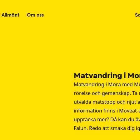
Allmänt
Om oss
S
Matvandring i Mo
Matvandring i Mora med Mo
rörelse och gemenskap. Ta m
utvalda matstopp och njut a
information finns i Moveat-a
upptäcka mer? Då kan du ä
Falun
. Redo att smaka dig 