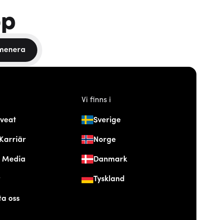
pp
menera
Vi finns i
veat
Sverige
Karriär
Norge
& Media
Danmark
t
Tyskland
ta oss