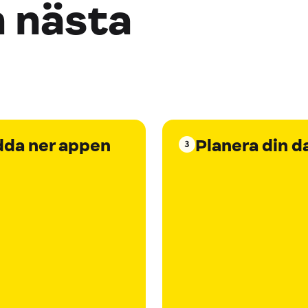
n nästa
dda ner appen
Planera din d
3