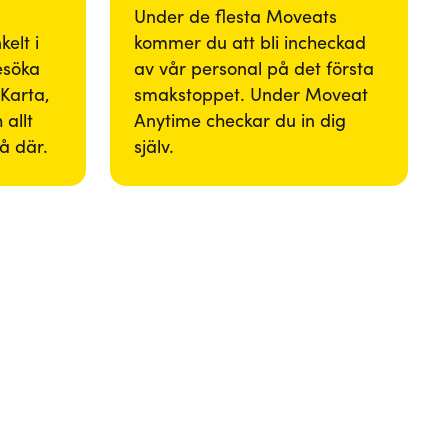
Under de flesta Moveats
elt i
kommer du att bli incheckad
besöka
av vår personal på det första
Karta,
smakstoppet. Under Moveat
 allt
Anytime checkar du in dig
så där.
själv.