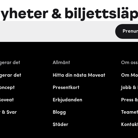
yheter & biljettslä
Prenu
gerar det
Allmänt
Om oss
gerar det
Hitta din nästa Moveat
Om Mo
oncept
Presentkort
Jobb & 
Moveat
Erbjudanden
Press 
 & Svar
Blogg
Teame
Städer
Kontak