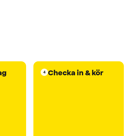
ag
Checka in & kör
4