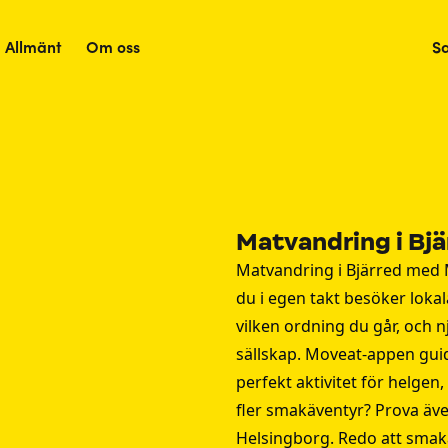
Allmänt
Om oss
S
Matvandring i Bjä
Matvandring i Bjärred med 
du i egen takt besöker lokala
vilken ordning du går, och 
sällskap. Moveat-appen guid
perfekt aktivitet för helgen
fler smakäventyr? Prova äv
Helsingborg
. Redo att smak