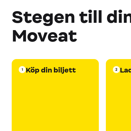
Stegen till di
Moveat
Köp din biljett
La
1
2