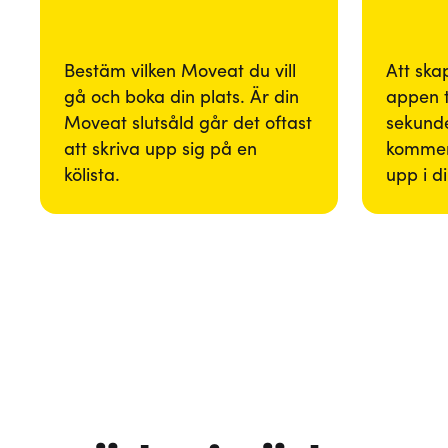
Bestäm vilken Moveat du vill
Att ska
gå och boka din plats. Är din
appen 
Moveat slutsåld går det oftast
sekunde
att skriva upp sig på en
kommer
kölista.
upp i d