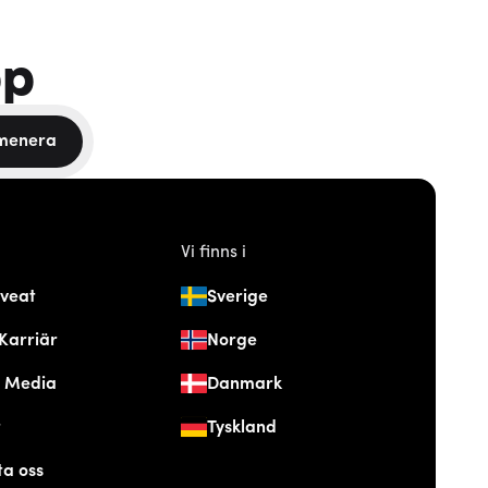
pp
menera
Vi finns i
veat
Sverige
Karriär
Norge
& Media
Danmark
t
Tyskland
ta oss