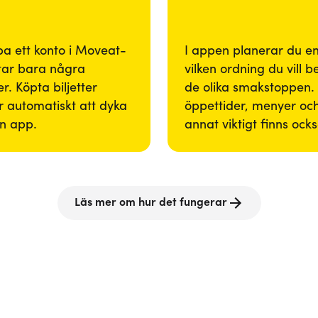
pa ett konto i Moveat-
I appen planerar du enk
tar bara några
vilken ordning du vill 
r. Köpta biljetter
de olika smakstoppen. 
 automatiskt att dyka
öppettider, menyer och
in app.
annat viktigt finns ock
Läs mer om hur det fungerar