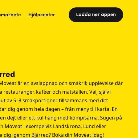
Ladda ner appen
amarbete
Hjälpcenter
rred
Moveat är en avslappnad och smakrik upplevelse där
 restauranger, kaféer och matställen. Välj själv i
njut av 5–8 smakportioner tillsammans med ditt
ar dig genom hela dagen – från meny till karta. En
, en dejt eller ett kul häng med kompisarna. Sugen på
en Moveat i exempelvis
Landskrona
,
Lund
eller
a dig igenom Bjärred? Boka din Moveat idag!