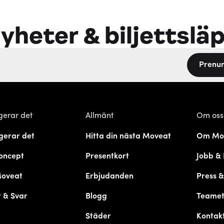
yheter & biljettslä
Prenu
gerar det
Allmänt
Om oss
gerar det
Hitta din nästa Moveat
Om Mo
oncept
Presentkort
Jobb & 
Moveat
Erbjudanden
Press 
 & Svar
Blogg
Teame
Städer
Kontak