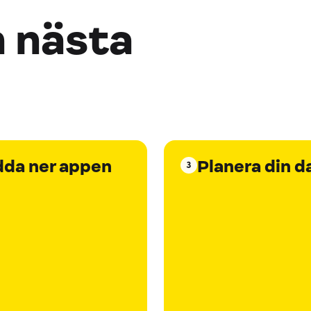
n nästa
dda ner appen
Planera din d
3