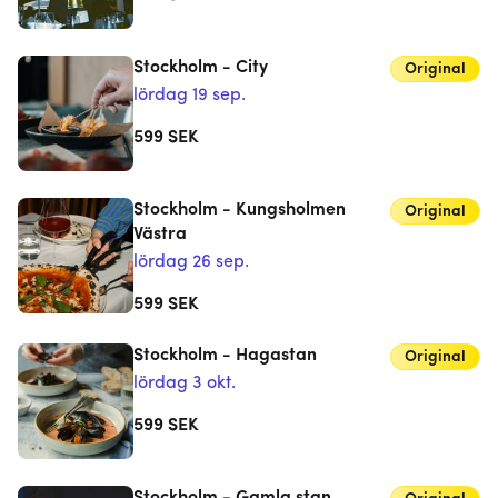
Stockholm - City
Original
lördag 19 sep.
599
SEK
Stockholm - Kungsholmen
Original
Västra
lördag 26 sep.
599
SEK
Stockholm - Hagastan
Original
lördag 3 okt.
599
SEK