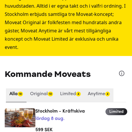
huvudstaden. Alltid i er egna takt och i valfri ordning. I
Stockholm erbjuds samtliga tre
Moveat-koncept
;
Moveat Original är folkfesten med hundratals andra
gäster, Moveat Anytime är vårt mest tillgängliga
koncept och Moveat Limited är exklusiva och unika
event.
Kommande Moveats
Alla
Original
Limited
Anytime
18
10
4
4
Stockholm - Kräftskiva
Limited
lördag 8 aug.
599
SEK