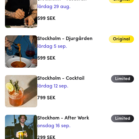
lördag 29 aug.
599
SEK
Stockholm - Djurgården
Original
lördag 5 sep.
599
SEK
Stockholm - Cocktail
Limited
lördag 12 sep.
799
SEK
Stockhom - After Work
Limited
onsdag 16 sep.
299
SEK