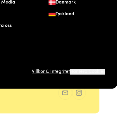
& Media
Danmark
t
Tyskland
ta oss
Villkor & Integritet
Hantera Cookies