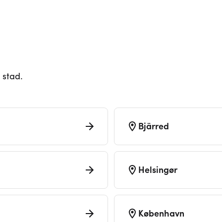
 stad.
Bjärred
Helsingør
København