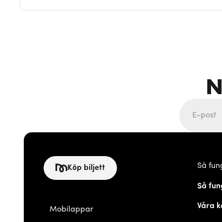
N
Så fun
Köp biljett
Så fun
Våra k
Mobilappar