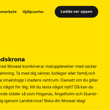
Ladda ner appen
amarbete
Hjälpcenter
ndskrona
med Moveat kombinerar matupplevelser med vacker
ämning. Ta med dig vänner, kollegor eller familj och
alda smakstopp i stadens centrum. Oavsett om du gillar
s något för dig. Vill du testa något nytt? Då kan du
ande städer så som
Höganäs
,
Ängelholm
och
Skanör-
dig igenom Landskrona? Boka din Moveat idag!