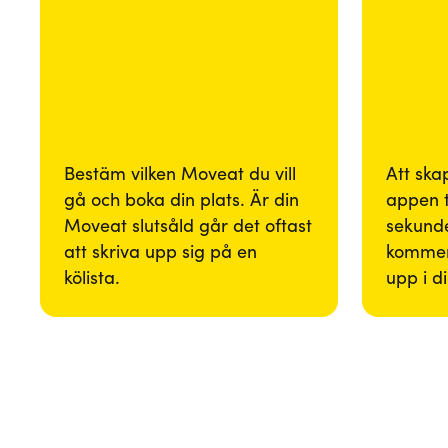
Bestäm vilken Moveat du vill
Att ska
gå och boka din plats. Är din
appen 
Moveat slutsåld går det oftast
sekunde
att skriva upp sig på en
kommer
kölista.
upp i d