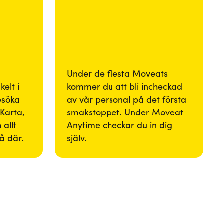
Under de flesta Moveats
elt i
kommer du att bli incheckad
besöka
av vår personal på det första
Karta,
smakstoppet. Under Moveat
 allt
Anytime checkar du in dig
så där.
själv.