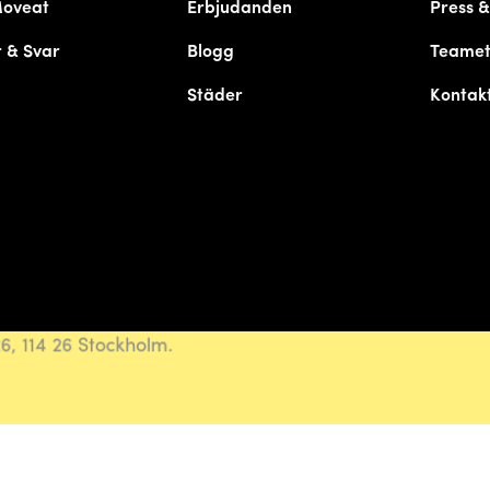
Moveat
Erbjudanden
Press 
 & Svar
Blogg
Teame
Städer
Kontak
, 114 26 Stockholm.