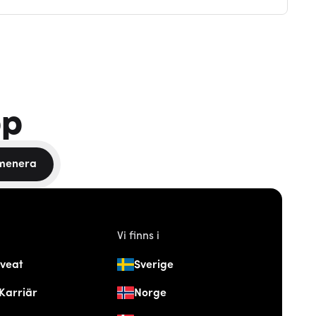
pp
menera
Vi finns i
veat
Sverige
Karriär
Norge