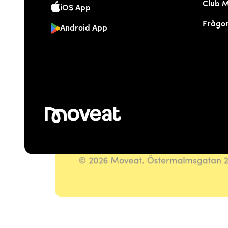
Club 
iOS App
Frågor
Android App
© 2026 Moveat. Östermalmsgatan 26