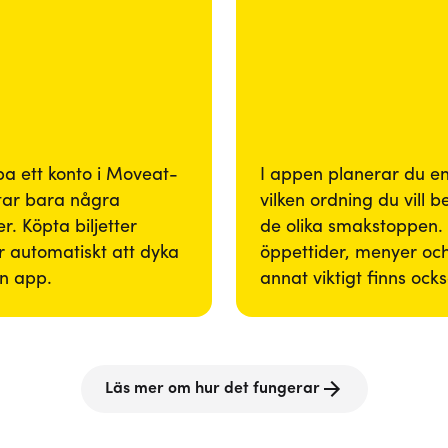
pa ett konto i Moveat-
I appen planerar du enk
tar bara några
vilken ordning du vill 
r. Köpta biljetter
de olika smakstoppen. 
 automatiskt att dyka
öppettider, menyer och
in app.
annat viktigt finns ock
Läs mer om hur det fungerar