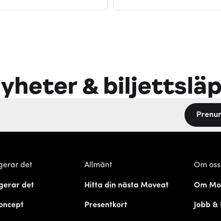
yheter & biljettslä
Prenu
gerar det
Allmänt
Om oss
gerar det
Hitta din nästa Moveat
Om Mo
oncept
Presentkort
Jobb & 