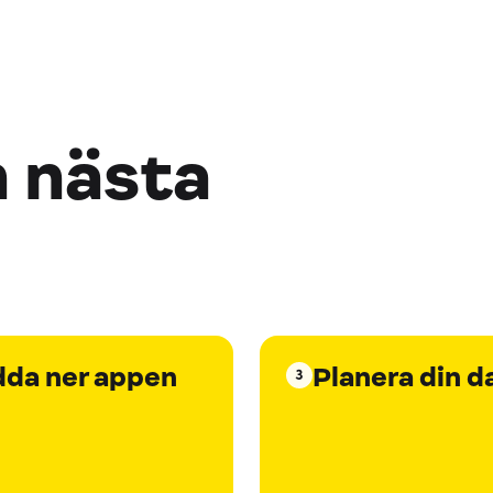
n nästa
dda ner appen
Planera din d
3