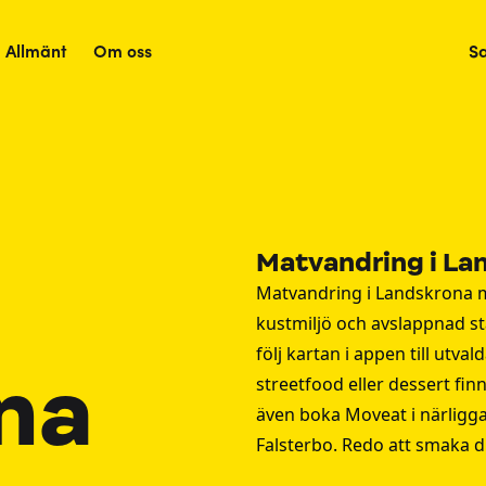
Allmänt
Om oss
S
Matvandring i La
Matvandring i Landskrona 
kustmiljö och avslappnad st
följ kartan i appen till utv
na
streetfood eller dessert finn
även boka Moveat i närligg
Falsterbo
. Redo att smaka 