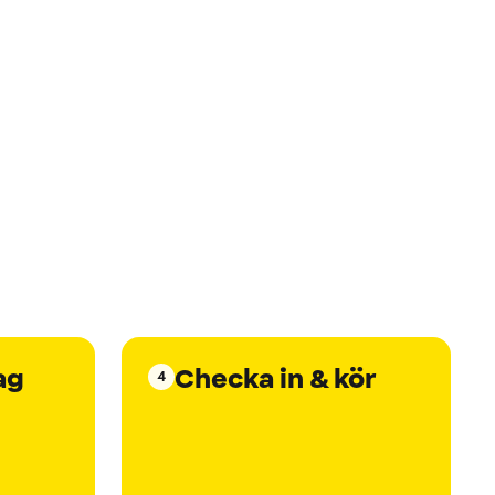
ag
Checka in & kör
4