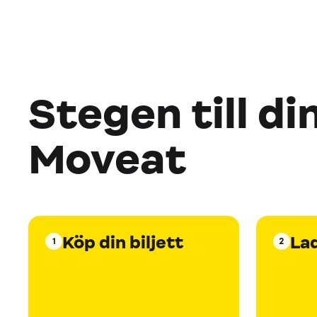
Stegen till di
Moveat
Köp din biljett
La
1
2