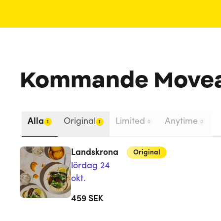
Kommande Move
Alla
Original
Limited
Anytime
1
1
0
0
Landskrona
Original
lördag 24
okt.
459
SEK