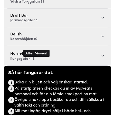
Västra Torggatan 31
Drott Bar
Järnvägsgatan 1
Delish
Kasernhöjden 10
After Moveat
Hörnet
Kungsgatan 18
Så här fungerar det
Boka din biljett och välj önskad starttid.
1
På startplatsen checkas du in av Moveats
2
personal och får din första smakportion mat.
Övriga smakstopp besöker du och ditt sällskap i
3
valfri takt och ordning.
Allt mat ingår, dryck säljs i både hel- och
4