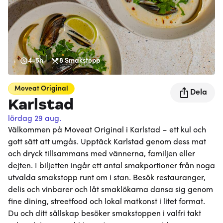
4-5h
8
Smakstopp
Moveat
Original
Dela
Karlstad
lördag 29 aug.
Välkommen på Moveat Original i Karlstad – ett kul och
gott sätt att umgås. Upptäck Karlstad genom dess mat
och dryck tillsammans med vännerna, familjen eller
dejten. I biljetten ingår ett antal smakportioner från noga
utvalda smakstopp runt om i stan. Besök restauranger,
delis och vinbarer och låt smaklökarna dansa sig genom
fine dining, streetfood och lokal matkonst i litet format.
Du och ditt sällskap besöker smakstoppen i valfri takt