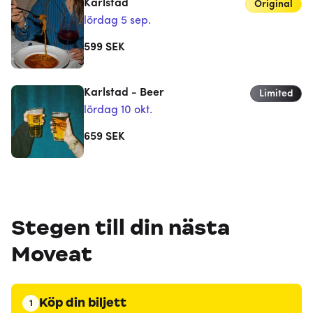
Karlstad
Original
lördag 5 sep.
599
SEK
Karlstad - Beer
Limited
lördag 10 okt.
659
SEK
Stegen till din nästa
Moveat
Köp din biljett
1