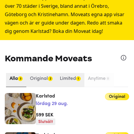
över 70 städer i Sverige, bland annat i
Örebro
,
Göteborg
och
Kristinehamn
. Moveats egna app visar
vägen och är er guide under dagen. Redo att smaka
dig genom Karlstad? Boka din Moveat idag!
Kommande Moveats
Alla
Original
Limited
Anytime
3
2
1
0
Karlstad
Original
lördag 29 aug.
599
SEK
Slutsålt