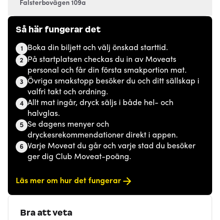
Falsterbovägen 109a
Så här fungerar det
Boka din biljett och välj önskad starttid.
1
På startplatsen checkas du in av Moveats
2
personal och får din första smakportion mat.
Övriga smakstopp besöker du och ditt sällskap i
3
valfri takt och ordning.
Allt mat ingår, dryck säljs i både hel- och
4
halvglas.
Se dagens menyer och
5
dryckesrekommendationer direkt i appen.
Varje Moveat du går och varje stad du besöker
6
ger dig Club Moveat-poäng.
Läs mer om hur det fungerar
Bra att veta