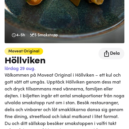
4-5h
5
Smakstopp
Moveat
Original
Dela
Höllviken
lördag 29 aug.
Välkommen på Moveat Original i Höllviken – ett kul och
gott sätt att umgås. Upptäck Höllviken genom dess mat
och dryck tillsammans med vännerna, familjen eller
dejten. I biljetten ingår ett antal smakportioner från noga
utvalda smakstopp runt om i stan. Besök restauranger,
delis och vinbarer och låt smaklökarna dansa sig genom
fine dining, streetfood och lokal matkonst i litet format.
Du och ditt sällskap besöker smakstoppen i valfri takt