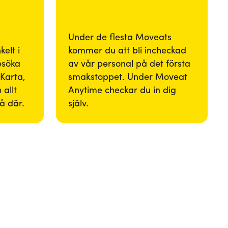
Under de flesta Moveats
elt i
kommer du att bli incheckad
besöka
av vår personal på det första
Karta,
smakstoppet. Under Moveat
 allt
Anytime checkar du in dig
så där.
själv.