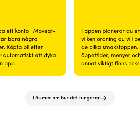
pa ett konto i Moveat-
I appen planerar du enk
tar bara några
vilken ordning du vill 
r. Köpta biljetter
de olika smakstoppen. 
 automatiskt att dyka
öppettider, menyer och
in app.
annat viktigt finns ock
Läs mer om hur det fungerar