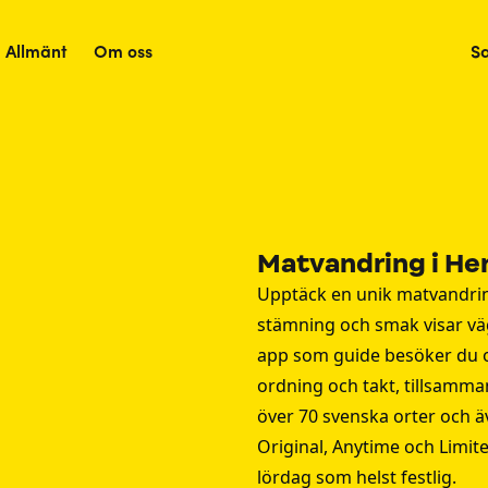
Allmänt
Om oss
S
Matvandring i He
Upptäck en unik matvandrin
stämning och smak visar väg
app som guide besöker du oc
ordning och takt, tillsamma
över 70 svenska orter och ä
Original, Anytime och Limite
lördag som helst festlig.