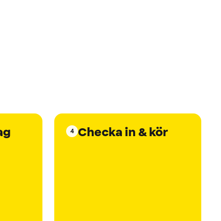
ag
Checka in & kör
4