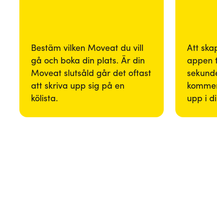
Bestäm vilken Moveat du vill
Att ska
gå och boka din plats. Är din
appen 
Moveat slutsåld går det oftast
sekunde
att skriva upp sig på en
kommer
kölista.
upp i d