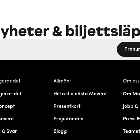
yheter & biljettslä
Prenu
gerar det
Allmänt
Om oss
gerar det
Hitta din nästa Moveat
Om Mo
oncept
Presentkort
Jobb & 
Moveat
Erbjudanden
Press 
 & Svar
Blogg
Teame