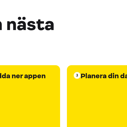
n nästa
dda ner appen
Planera din d
3