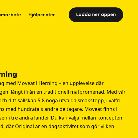
Ladda ner appen
amarbete
Hjälpcenter
rning
g med Moveat i Herning – en upplevelse där
en, långt ifrån en traditionell matpromenad. Med vår
h ditt sällskap 5-8 noga utvalda smakstopp, i valfri
ns med hundratals andra deltagare. Moveat finns i
ven i tre andra länder. Du kan välja mellan koncepten
d, där Original är en dagsaktivitet som gör vilken