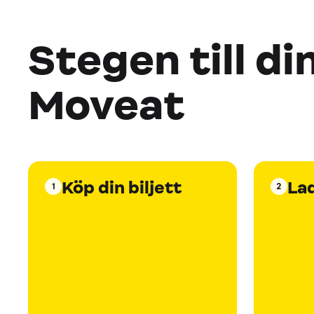
Stegen till di
Moveat
Köp din biljett
La
1
2