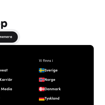
pp
menera
Vi finns i
veat
Sverige
Karriär
Norge
& Media
Danmark
t
Tyskland