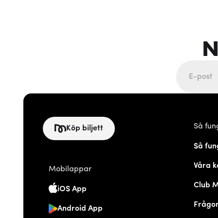
N
Så fun
Köp biljett
Så fun
Våra k
Mobilappar
Club 
iOS App
Frågor
Android App