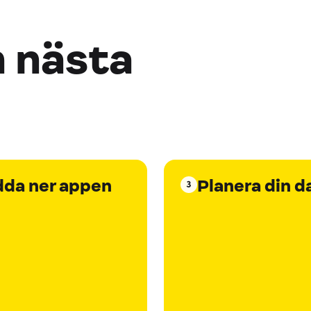
n nästa
dda ner appen
Planera din d
3