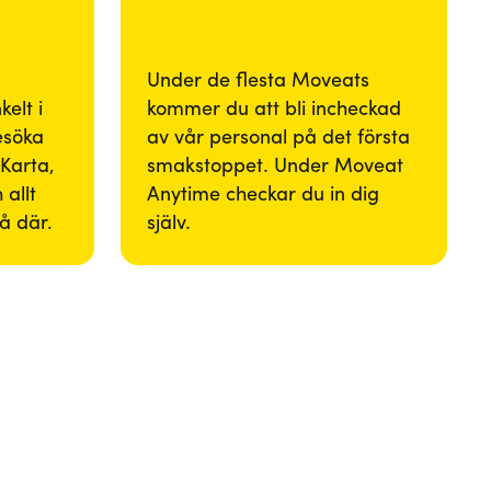
Under de flesta Moveats
elt i
kommer du att bli incheckad
besöka
av vår personal på det första
Karta,
smakstoppet. Under Moveat
 allt
Anytime checkar du in dig
så där.
själv.