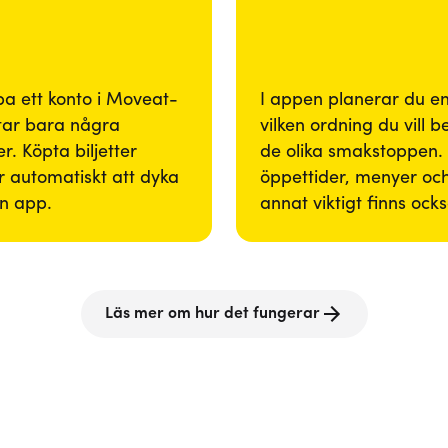
pa ett konto i Moveat-
I appen planerar du enk
tar bara några
vilken ordning du vill 
r. Köpta biljetter
de olika smakstoppen. 
 automatiskt att dyka
öppettider, menyer och
in app.
annat viktigt finns ock
Läs mer om hur det fungerar