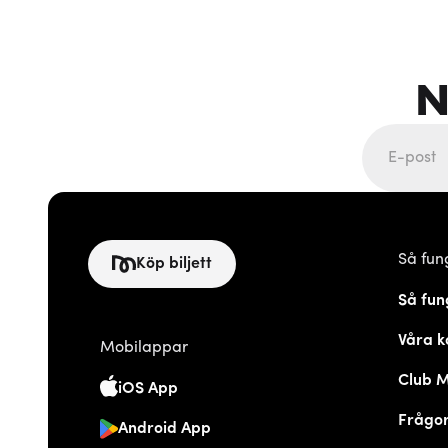
N
Så fun
Köp biljett
Så fun
Våra k
Mobilappar
Club 
iOS App
Frågor
Android App