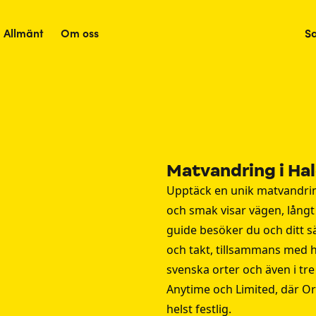
Allmänt
Om oss
S
Matvandring i Ha
Upptäck en unik matvandrin
och smak visar vägen, lång
guide besöker du och ditt sä
och takt, tillsammans med h
svenska orter och även i tre
Anytime och Limited, där Or
helst festlig.