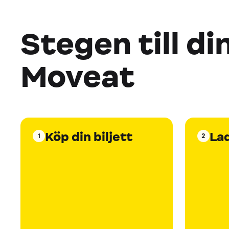
Stegen till di
Moveat
Köp din biljett
La
1
2