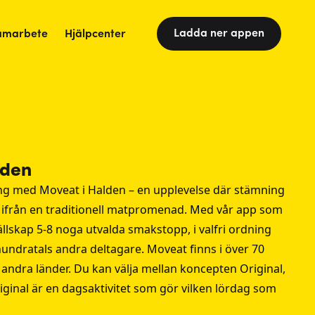
Ladda ner appen
amarbete
Hjälpcenter
lden
g med Moveat i Halden – en upplevelse där stämning
t ifrån en traditionell matpromenad. Med vår app som
llskap 5-8 noga utvalda smakstopp, i valfri ordning
undratals andra deltagare. Moveat finns i över 70
 andra länder. Du kan välja mellan koncepten Original,
iginal är en dagsaktivitet som gör vilken lördag som