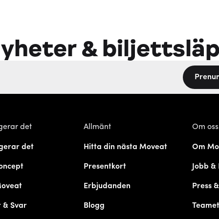
yheter & biljettslä
Prenu
gerar det
Allmänt
Om oss
gerar det
Hitta din nästa Moveat
Om Mo
oncept
Presentkort
Jobb & 
Moveat
Erbjudanden
Press 
 & Svar
Blogg
Teame