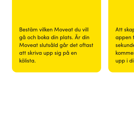
Bestäm vilken Moveat du vill
Att ska
gå och boka din plats. Är din
appen 
Moveat slutsåld går det oftast
sekunde
att skriva upp sig på en
kommer
kölista.
upp i d