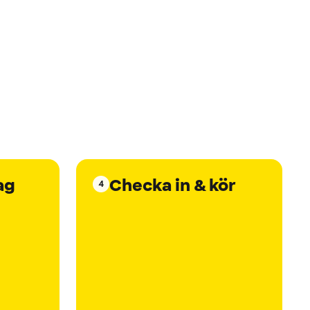
ag
Checka in & kör
4