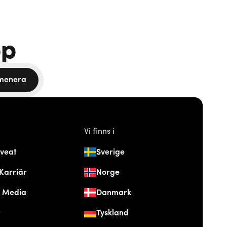
pp
menera
Vi finns i
veat
Sverige
Karriär
Norge
& Media
Danmark
t
Tyskland