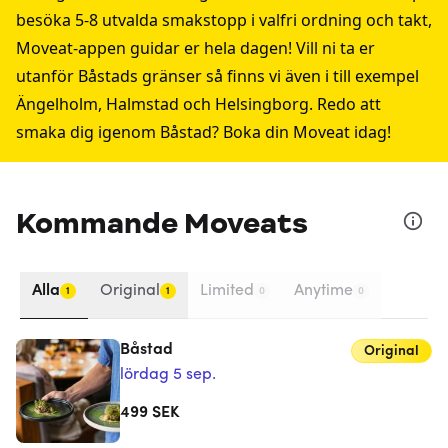
besöka 5-8 utvalda smakstopp i valfri ordning och takt,
Moveat-appen guidar er hela dagen! Vill ni ta er
utanför Båstads gränser så finns vi även i till exempel
Ängelholm
,
Halmstad
och
Helsingborg
. Redo att
smaka dig igenom Båstad? Boka din Moveat idag!
Kommande Moveats
Alla
Original
Limited
Anytime
1
1
0
0
Båstad
Original
lördag 5 sep.
499
SEK