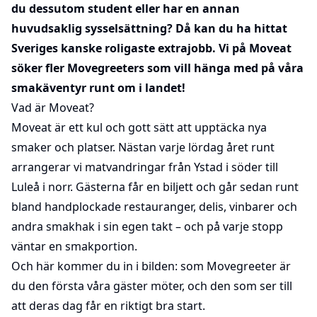
du dessutom student eller har en annan
huvudsaklig sysselsättning?
Då kan du ha hittat
Sveriges kanske roligaste extrajobb. Vi på Moveat
söker fler Movegreeters som vill hänga med på våra
smakäventyr runt om i landet!
Vad är Moveat?
Moveat är ett kul och gott sätt att upptäcka nya
smaker och platser. Nästan varje lördag året runt
arrangerar vi matvandringar från Ystad i söder till
Luleå i norr. Gästerna får en biljett och går sedan runt
bland handplockade restauranger, delis, vinbarer och
andra smakhak i sin egen takt – och på varje stopp
väntar en smakportion.
Och här kommer du in i bilden: som Movegreeter är
du den första våra gäster möter, och den som ser till
att deras dag får en riktigt bra start.