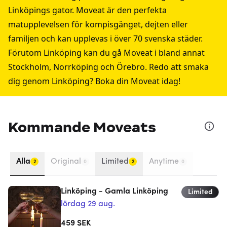
Linköpings gator. Moveat är den perfekta
matupplevelsen för kompisgänget, dejten eller
familjen och kan upplevas i över 70 svenska städer.
Förutom Linköping kan du gå Moveat i bland annat
Stockholm
,
Norrköping
och
Örebro
. Redo att smaka
dig genom Linköping? Boka din Moveat idag!
Kommande Moveats
Alla
Original
Limited
Anytime
2
0
2
0
Linköping - Gamla Linköping
Limited
lördag 29 aug.
459
SEK