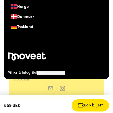
Norge
Danmark
Tyskland
Villkor & Integritet
Hantera Cookies
© 2026 Moveat. Östermalmsgatan 26, 114 26
Stockholm.
559
SEK
Köp biljett