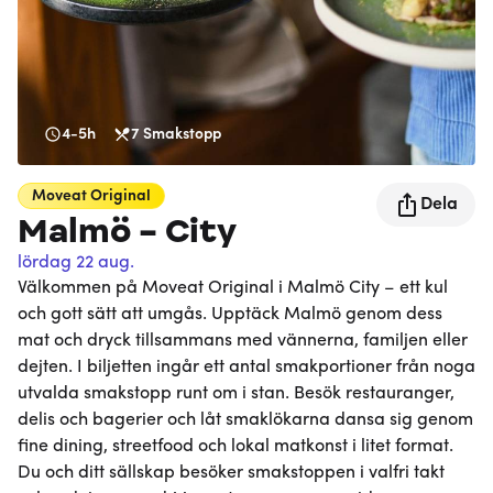
4-5h
7
Smakstopp
Moveat
Original
Dela
Malmö - City
lördag 22 aug.
Välkommen på Moveat Original i Malmö City – ett kul
och gott sätt att umgås. Upptäck Malmö genom dess
mat och dryck tillsammans med vännerna, familjen eller
dejten. I biljetten ingår ett antal smakportioner från noga
utvalda smakstopp runt om i stan. Besök restauranger,
delis och bagerier och låt smaklökarna dansa sig genom
fine dining, streetfood och lokal matkonst i litet format.
Du och ditt sällskap besöker smakstoppen i valfri takt