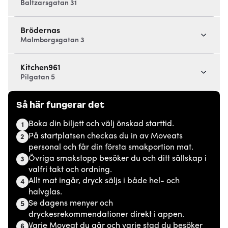
Baltzarsgatan 31
Brödernas
Malmborgsgatan 3
Kitchen961
Pilgatan 5
Så här fungerar det
Boka din biljett och välj önskad starttid.
1
På startplatsen checkas du in av Moveats
2
personal och får din första smakportion mat.
Övriga smakstopp besöker du och ditt sällskap i
3
valfri takt och ordning.
Allt mat ingår, dryck säljs i både hel- och
4
halvglas.
Se dagens menyer och
5
dryckesrekommendationer direkt i appen.
Varje Moveat du går och varje stad du besöker
6