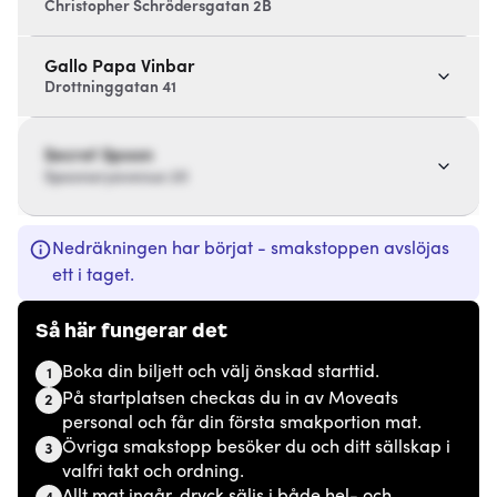
Christopher Schrödersgatan 2B
Gallo Papa Vinbar
Drottninggatan 41
Secret Spoon
Spoonaryavenue 20
Nedräkningen har börjat - smakstoppen avslöjas
ett i taget.
Så här fungerar det
Boka din biljett och välj önskad starttid.
1
På startplatsen checkas du in av Moveats
2
personal och får din första smakportion mat.
Övriga smakstopp besöker du och ditt sällskap i
3
valfri takt och ordning.
Allt mat ingår, dryck säljs i både hel- och