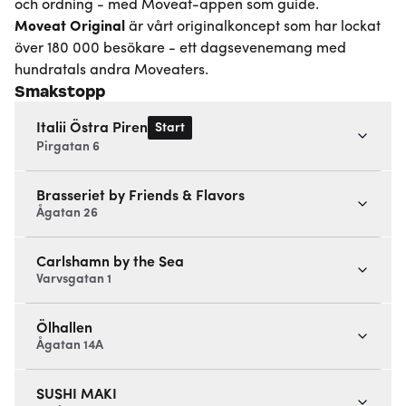
och ordning - med Moveat-appen som guide.
Moveat
Original
är vårt originalkoncept som har lockat
över 180 000 besökare - ett dagsevenemang med
hundratals andra Moveaters.
Smakstopp
Start
Italii Östra Piren
Pirgatan 6
Brasseriet by Friends & Flavors
Ågatan 26
Carlshamn by the Sea
Varvsgatan 1
Ölhallen
Ågatan 14A
SUSHI MAKI