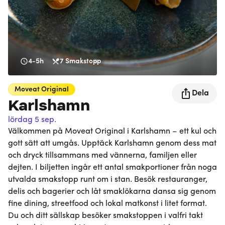
4-5h
7
Smakstopp
Moveat
Original
Dela
Karlshamn
lördag 5 sep.
Välkommen på Moveat Original i Karlshamn – ett kul och
gott sätt att umgås. Upptäck Karlshamn genom dess mat
och dryck tillsammans med vännerna, familjen eller
dejten. I biljetten ingår ett antal smakportioner från noga
utvalda smakstopp runt om i stan. Besök restauranger,
delis och bagerier och låt smaklökarna dansa sig genom
fine dining, streetfood och lokal matkonst i litet format.
Du och ditt sällskap besöker smakstoppen i valfri takt