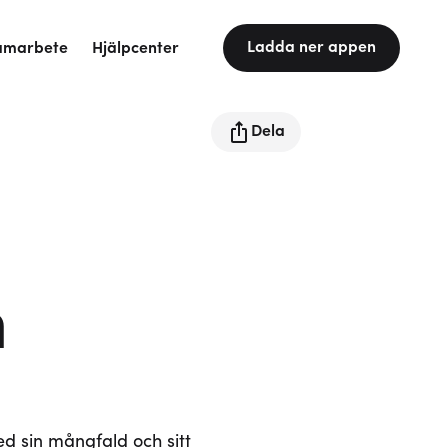
Ladda ner appen
amarbete
Hjälpcenter
Dela
a
ed sin mångfald och sitt