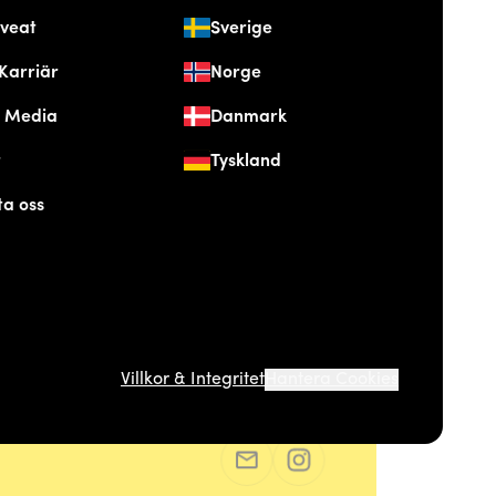
veat
Sverige
Karriär
Norge
& Media
Danmark
t
Tyskland
ta oss
Villkor & Integritet
Hantera Cookies