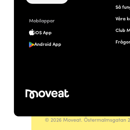
Så fun
Våra k
Mobilappar
Club 
iOS App
Frågor
Android App
© 2026 Moveat. Östermalmsgatan 26