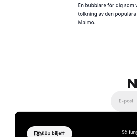
En bubblare för dig som vi
tolkning av den populära 
Malmö.
N
Så fun
Köp biljett