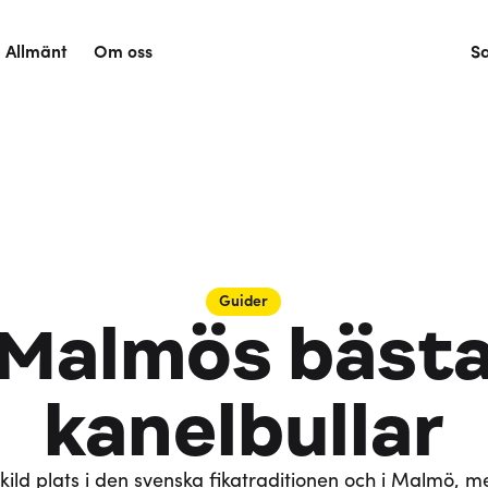
Allmänt
Om oss
S
Guider
Malmös bäst
kanelbullar
kild plats i den svenska fikatraditionen och i Malmö, m