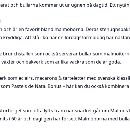
erat och bullarna kommer ut ur ugnen på dagtid. Ett nytänk
i
stan och är en favorit bland malmöborna. Deras stenugnsbakad
a kryddiga. Att stå i kö här en lördagsförmiddag har nästan 
e brunchställen som också serverar bullar som malmöitern
 växter och bakverk som är lika vackra som de är goda.
rk som eclairs, macarons & tarteletter med svenska klassi
r som Pasteis de Nata. Bonus – här kan du också kombinera 
 Stortorget som ofta lyfts fram när snacket går om Malmös b
ts i 60 år och dagligen har försett Malmöborna med bullar,