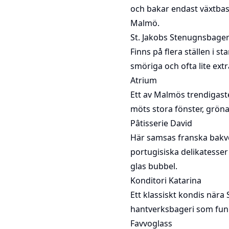
och bakar endast växtbas
Malmö.
St. Jakobs Stenugnsbager
Finns på flera ställen i 
smöriga och ofta lite extr
Atrium
Ett av Malmös trendigast
möts stora fönster, gröna
Pâtisserie David
Här samsas franska bakve
portugisiska delikatesse
glas bubbel.
Konditori Katarina
Ett klassiskt kondis nära
hantverksbageri som funni
Favvoglass