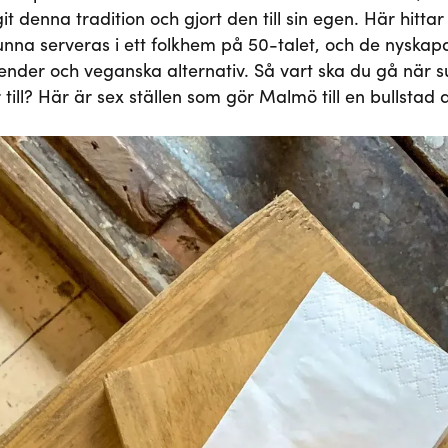
git denna tradition och gjort den till sin egen. Här hitt
kunna serveras i ett folkhem på 50-talet, och de nyska
nder och veganska alternativ. Så vart ska du gå när su
r till? Här är sex ställen som gör Malmö till en bullstad