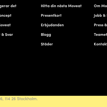
gerar det
Hitta din nästa Moveat
Om Mo
oncept
Presentkort
Jobb & 
Moveat
Erbjudanden
Press 
 & Svar
Blogg
Teame
Städer
Kontak
, 114 26 Stockholm.