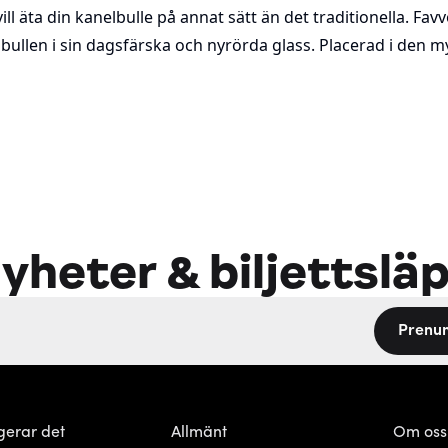
ll äta din kanelbulle på annat sätt än det traditionella. Fav
bullen i sin dagsfärska och nyrörda glass. Placerad i den my
yheter & biljettslä
Prenu
gerar det
Allmänt
Om oss