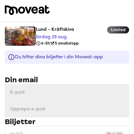
Lund - Kräftskiva
Limited
lördag 29 aug.
4-5h
5
smakstopp
Du hittar dina biljetter i din Moveat-app
Din email
Biljetter