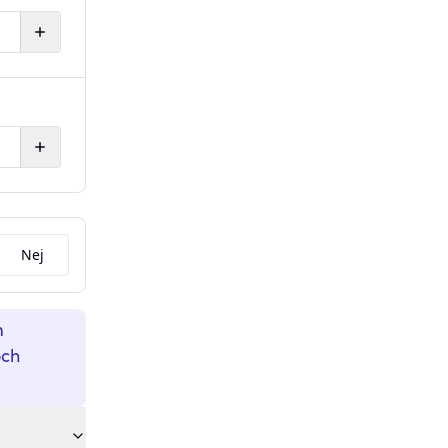
Nej
m
och