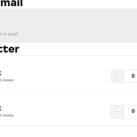
email
tter
K
0
12% moms
K
0
12% moms