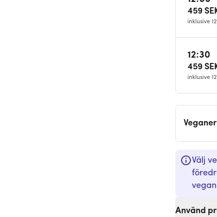
459
SE
inklusive 
12:30
459
SE
inklusive 
Veganer 
Välj v
föredr
vegans
Använd pr