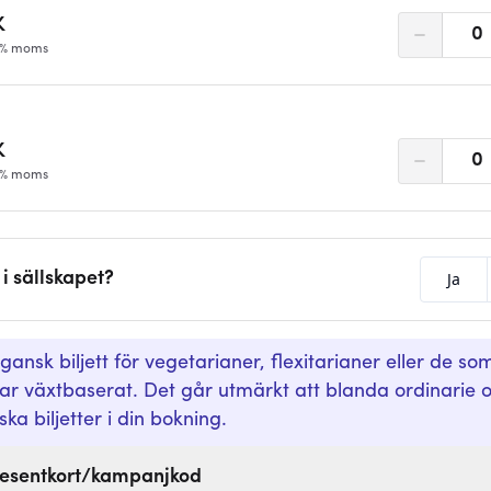
K
0
12% moms
K
0
12% moms
i sällskapet?
Ja
egansk biljett för vegetarianer, flexitarianer eller de so
ar växtbaserat. Det går utmärkt att blanda ordinarie 
ka biljetter i din bokning.
esentkort/kampanjkod